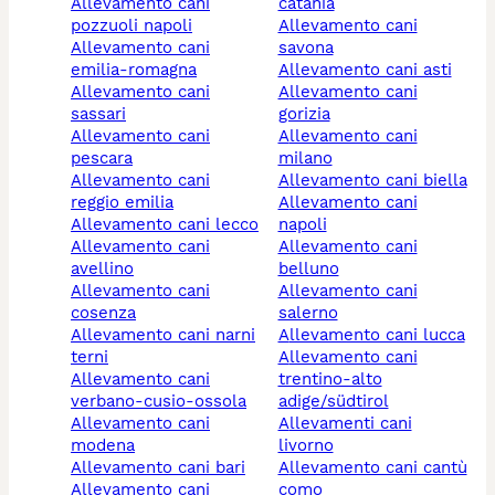
allevamento cani
catania
pozzuoli napoli
allevamento cani
allevamento cani
savona
emilia-romagna
allevamento cani asti
allevamento cani
allevamento cani
sassari
gorizia
allevamento cani
allevamento cani
pescara
milano
allevamento cani
allevamento cani biella
reggio emilia
allevamento cani
allevamento cani lecco
napoli
allevamento cani
allevamento cani
avellino
belluno
allevamento cani
allevamento cani
cosenza
salerno
allevamento cani narni
allevamento cani lucca
terni
allevamento cani
allevamento cani
trentino-alto
verbano-cusio-ossola
adige/südtirol
allevamento cani
allevamenti cani
modena
livorno
allevamento cani bari
allevamento cani cantù
allevamento cani
como