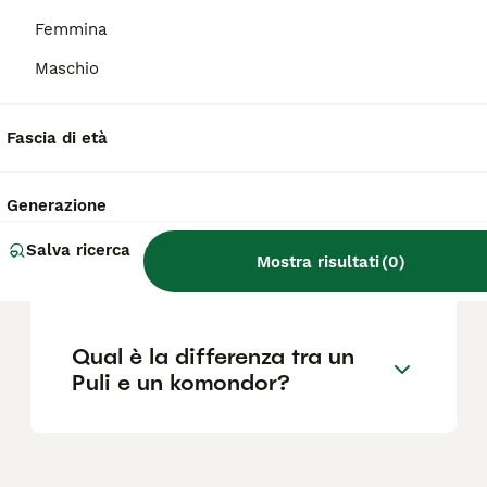
Femmina
Qual è il temperamento del
Maschio
Puli?
Fascia di età
Cosa significa Puli?
Generazione
Quali sono le caratteristiche
Salva ricerca
Mostra risultati
(
0
)
del cane Puli?
Qual è la differenza tra un
Puli e un komondor?