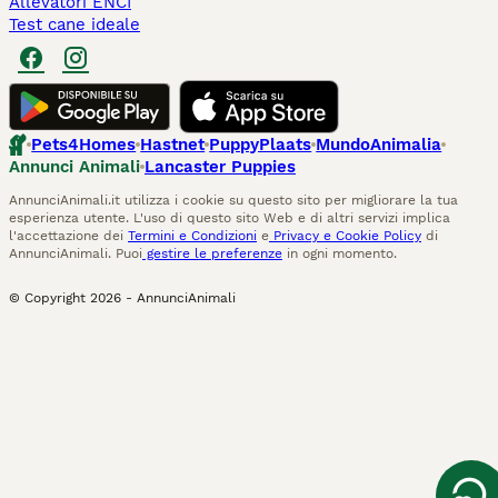
Allevatori ENCI
Test cane ideale
Pets4Homes
Hastnet
PuppyPlaats
MundoAnimalia
Annunci Animali
Lancaster Puppies
AnnunciAnimali.it utilizza i cookie su questo sito per migliorare la tua
esperienza utente. L'uso di questo sito Web e di altri servizi implica
l'accettazione dei
Termini e Condizioni
e
Privacy e Cookie Policy
di
AnnunciAnimali. Puoi
gestire le preferenze
in ogni momento.
© Copyright
2026
-
AnnunciAnimali