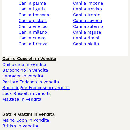
cani a parma
cani a imperia
cani a liguria
cani a treviso
cani a toscana
cani a trento
cani a pistoia
cani a savona
cani a viterbo
cani a salerno
cani a milano
cani a ragusa
cani a cuneo
cani a rimini
cani a firenze
cani a biella
Cani e Cuccioli in Vendita
Chihuahua in vendita
Barboncino in vendita
Labrador in vendita
Pastore Tedesco in vendita
Bouledogue Francese in vendita
Jack Russell in vendita
Maltese in vendita
Gatti e Gattini in Vendita
Maine Coon in vendita
British in vendita