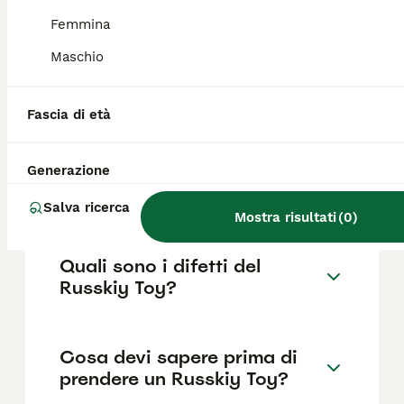
come il pedigree, la reputazione
dell'allevatore e la posizione.
Femmina
Maschio
Quanto dura la vita di un
Russkiy Toy?
Fascia di età
Generazione
Qual è il carattere del
Russkiy Toy?
Salva ricerca
Mostra risultati
(
0
)
Quali sono i difetti del
Russkiy Toy?
Cosa devi sapere prima di
prendere un Russkiy Toy?