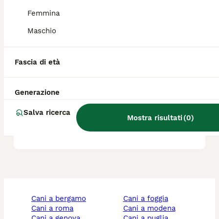
Femmina
Il segugio è aggressivo?
Maschio
Segugio Appennino quanto
Fascia di età
vive?
Generazione
Dove si possono trovare gli
Salva ricerca
allevamenti di segugio
Mostra risultati
(
0
)
dell'Appennino?
cani a bergamo
cani a foggia
cani a roma
cani a modena
cani a genova
cani a puglia