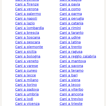
cani a firenze
cani a pavia
cani a verona
cani a como
cani a palermo
cani a parma
cani a napoli
cani a perugia
cani a lazio
cani a catania
cani a lombardia
cani a rimini
cani a brescia
cani a taranto
cani a toscana
cani a udine
cani a pescara
cani a latina
cani a piemonte
cani a trento
cani a sicilia
cani a ragusa
cani a bologna
cani a reggio calabria
cani a veneto
cani a mantova
cani a varese
cani a savona
cani a cuneo
cani a teramo
cani a lecce
cani a bari
cani a milano
cani a siena
cani a torino
cani a lecco
cani a padova
cani a viterbo
cani a umbria
cani a ancona
cani a lodi
cani a treviso
cani a vicenza
cani a trieste