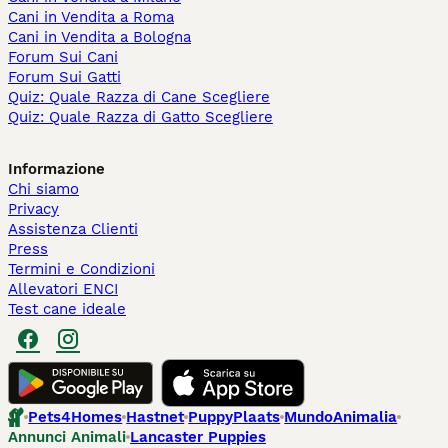
Cani in Vendita a Roma
Cani in Vendita a Bologna
Forum Sui Cani
Forum Sui Gatti
Quiz: Quale Razza di Cane Scegliere
Quiz: Quale Razza di Gatto Scegliere
Informazione
Chi siamo
Privacy
Assistenza Clienti
Press
Termini e Condizioni
Allevatori ENCI
Test cane ideale
Pets4Homes
Hastnet
PuppyPlaats
MundoAnimalia
Annunci Animali
Lancaster Puppies