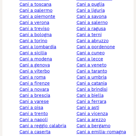
cani a toscana
cani a puglia
cani a palermo
cani a liguria
cani a piemonte
cani a savona
cani a verona
cani a salerno
cani a treviso
cani a ragusa
cani a bologna
cani a terni
cani a torino
cani a abruzzo
cani a lombardia
cani a pordenone
cani a sicilia
cani a cuneo
cani a modena
cani a lecce
cani a genova
cani a veneto
cani a viterbo
cani a taranto
cani a roma
cani a umbria
cani a firenze
cani a catania
cani a novara
cani a brindisi
cani a brescia
cani a biella
cani a varese
cani a ferrara
cani a pisa
cani a asti
cani a trento
cani a vicenza
cani a napoli
cani a arezzo
cani a reggio calabria
cani a bergamo
cani a caserta
cani a emilia-romagna