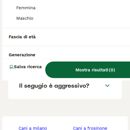
mensile per il mantenimento di un cane di
questa taglia è di circa 40 euro.
Femmina
Maschio
Qual è il carattere del
segugio serbo?
Fascia di età
Generazione
Qual è la migliore razza di
cane segugio?
Salva ricerca
Mostra risultati
(
0
)
Il segugio è aggressivo?
cani a milano
cani a frosinone