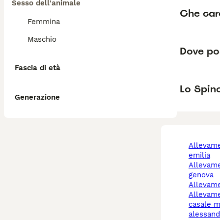
Sesso dell'animale
Che car
Femmina
Maschio
Dove pos
Fascia di età
Lo Spino
Generazione
allevamento cani reggio
emilia
allevamenti cani a
genova
allevam
allevamento cani
casale m
alessand