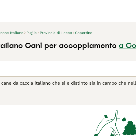
none Italiano
Puglia
Provincia di Lecce
Copertino
taliano Cani per accoppiamento
a Co
cane da caccia italiano che si è distinto sia in campo che nel
ffettuosa, e in Italia sono stati molto apprezzati per secoli 
rticolare con i baffi, la barba e le sopracciglia che gli confe
agina di consigli sul Spinone
per informazioni su questa razza