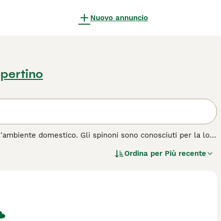
Nuovo annuncio
pertino
l'ambiente domestico. Gli spinoni sono conosciuti per la loro
essendo una delle razze autoctone più antiche. Hanno un
Ordina per
Più recente
riscono un look molto accattivante, quasi umano.
 di cane.