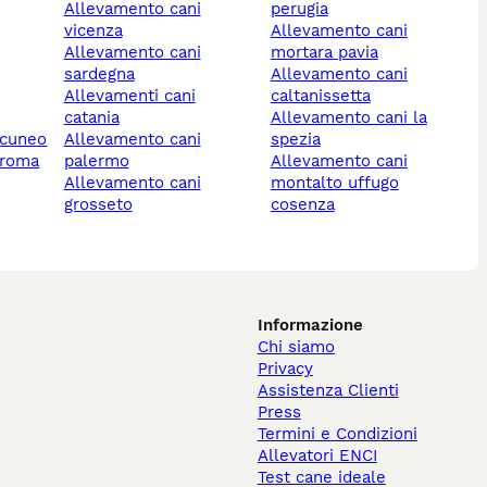
allevamento cani
perugia
vicenza
allevamento cani
allevamento cani
mortara pavia
sardegna
allevamento cani
allevamenti cani
caltanissetta
catania
allevamento cani la
 cuneo
allevamento cani
spezia
 roma
palermo
allevamento cani
allevamento cani
montalto uffugo
grosseto
cosenza
Informazione
Chi siamo
Privacy
Assistenza Clienti
Press
Termini e Condizioni
Allevatori ENCI
Test cane ideale