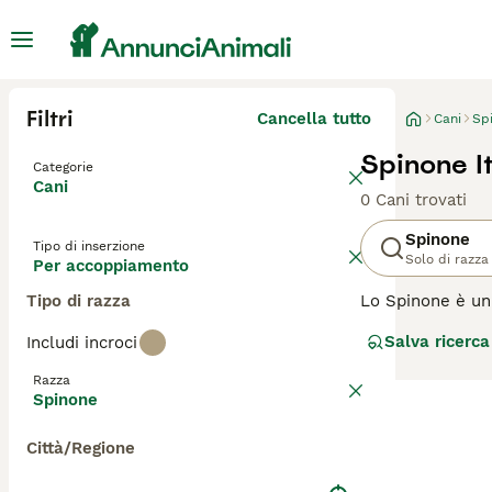
Filtri
Cancella tutto
Cani
Spi
Spinone I
Categorie
Cani
0 Cani trovati
Spinone
Tipo di inserzione
Solo di razza
Per accoppiamento
Tipo di razza
Lo Spinone è un 
natura leale e a
Salva ricerca
Includi incroci
aspetto molto pa
Razza
Leggi la
nostra p
Spinone
Città/Regione