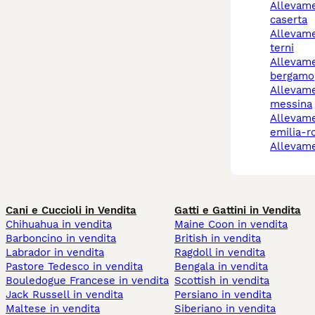
allevamento cani
caserta
allevamento cani narni
terni
allevamento cani
bergamo
allevamento cani
messina
allevamento cani
emilia-
allevam
Cani e Cuccioli in Vendita
Gatti e Gattini in Vendita
Chihuahua in vendita
Maine Coon in vendita
Barboncino in vendita
British in vendita
Labrador in vendita
Ragdoll in vendita
Pastore Tedesco in vendita
Bengala in vendita
Bouledogue Francese in vendita
Scottish in vendita
Jack Russell in vendita
Persiano in vendita
Maltese in vendita
Siberiano in vendita