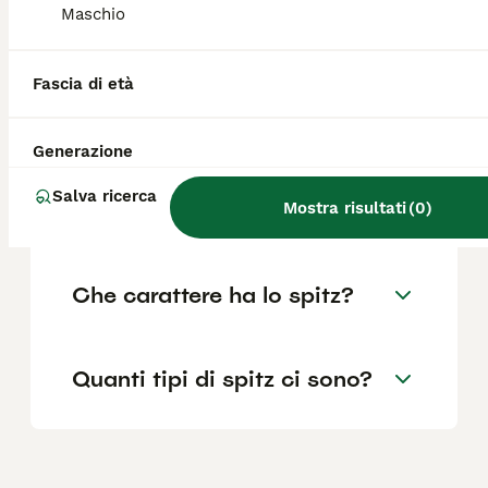
Maschio
Che differenza c'è tra uno
Fascia di età
spitz e un Pomerania?
Generazione
Quanti anni vive un cane
Salva ricerca
spitz?
Mostra risultati
(
0
)
Che carattere ha lo spitz?
Quanti tipi di spitz ci sono?