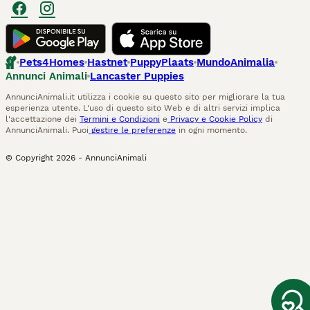
Pets4Homes
Hastnet
PuppyPlaats
MundoAnimalia
Annunci Animali
Lancaster Puppies
AnnunciAnimali.it utilizza i cookie su questo sito per migliorare la tua
esperienza utente. L'uso di questo sito Web e di altri servizi implica
l'accettazione dei
Termini e Condizioni
e
Privacy e Cookie Policy
di
AnnunciAnimali. Puoi
gestire le preferenze
in ogni momento.
© Copyright
2026
-
AnnunciAnimali