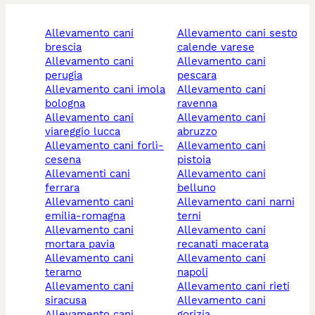
allevamento cani
allevamento cani sesto
brescia
calende varese
allevamento cani
allevamento cani
perugia
pescara
allevamento cani imola
allevamento cani
bologna
ravenna
allevamento cani
allevamento cani
viareggio lucca
abruzzo
allevamento cani forlì-
allevamento cani
cesena
pistoia
allevamenti cani
allevamento cani
ferrara
belluno
allevamento cani
allevamento cani narni
emilia-romagna
terni
allevamento cani
allevamento cani
mortara pavia
recanati macerata
allevamento cani
allevamento cani
teramo
napoli
allevamento cani
allevamento cani rieti
siracusa
allevamento cani
allevamento cani
gorizia