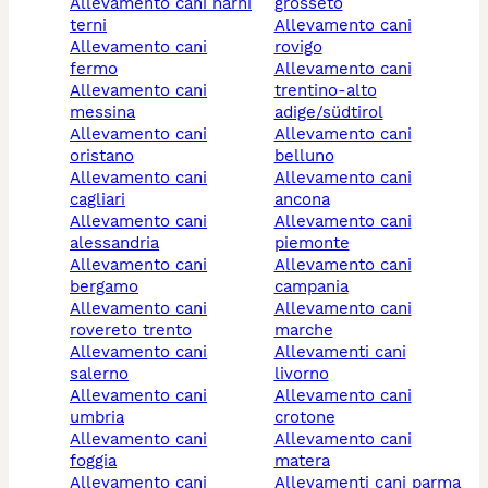
allevamento cani narni
grosseto
terni
allevamento cani
allevamento cani
rovigo
fermo
allevamento cani
allevamento cani
trentino-alto
messina
adige/südtirol
allevamento cani
allevamento cani
oristano
belluno
allevamento cani
allevamento cani
cagliari
ancona
allevamento cani
allevamento cani
alessandria
piemonte
allevamento cani
allevamento cani
bergamo
campania
allevamento cani
allevamento cani
rovereto trento
marche
allevamento cani
allevamenti cani
salerno
livorno
allevamento cani
allevamento cani
umbria
crotone
allevamento cani
allevamento cani
foggia
matera
allevamento cani
allevamenti cani parma