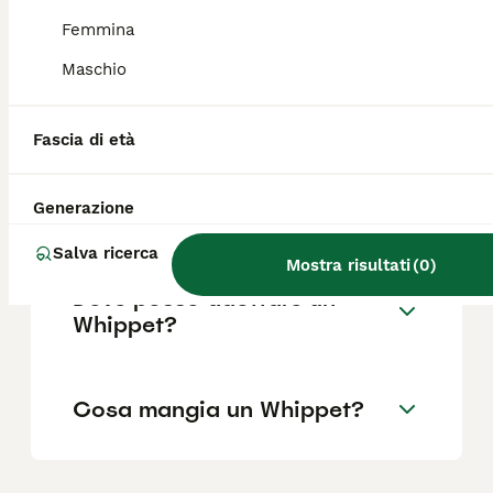
il pedigree, la reputazione dell'allevatore e
la posizione.
Femmina
Maschio
Il Whippet è un levriero
aggressivo?
Fascia di età
Generazione
Quanto dura un Whippet?
Salva ricerca
Mostra risultati
(
0
)
Dove posso adottare un
Whippet?
Cosa mangia un Whippet?