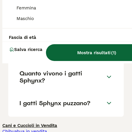
Femmina
Perché lo Sphynx non ha il
Maschio
pelo?
Fascia di età
Cosa sapere prima di
prendere uno Sphynx?
Salva ricerca
Mostra risultati
(
1
)
Quanto vivono i gatti
Sphynx?
I gatti Sphynx puzzano?
Cani e Cuccioli in Vendita
Chihuahua in vendita