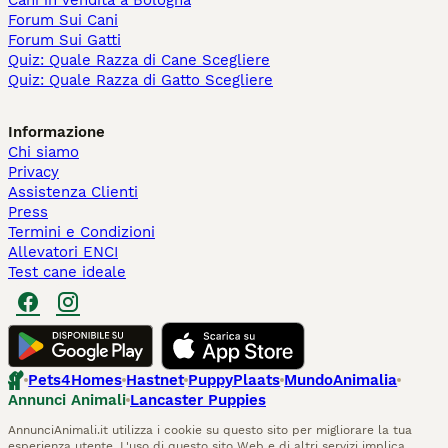
Cani in Vendita a Bologna
Forum Sui Cani
Forum Sui Gatti
Quiz: Quale Razza di Cane Scegliere
Quiz: Quale Razza di Gatto Scegliere
Informazione
Chi siamo
Privacy
Assistenza Clienti
Press
Termini e Condizioni
Allevatori ENCI
Test cane ideale
Pets4Homes
Hastnet
PuppyPlaats
MundoAnimalia
Annunci Animali
Lancaster Puppies
AnnunciAnimali.it utilizza i cookie su questo sito per migliorare la tua
esperienza utente. L'uso di questo sito Web e di altri servizi implica