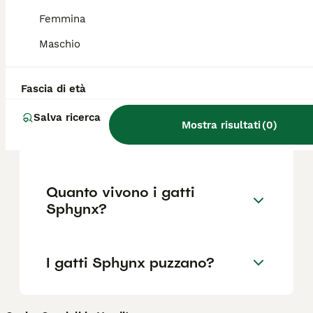
dell'allevatore e area geografica.
Femmina
Maschio
Perché lo Sphynx non ha il
pelo?
Fascia di età
Salva ricerca
Cosa sapere prima di
Mostra risultati
(
0
)
prendere uno Sphynx?
Quanto vivono i gatti
Sphynx?
I gatti Sphynx puzzano?