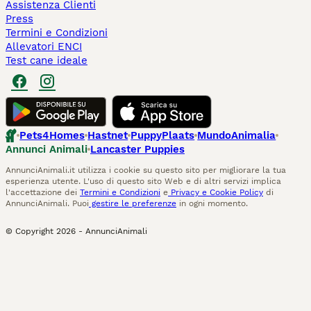
Assistenza Clienti
Press
Termini e Condizioni
Allevatori ENCI
Test cane ideale
Pets4Homes
Hastnet
PuppyPlaats
MundoAnimalia
Annunci Animali
Lancaster Puppies
AnnunciAnimali.it utilizza i cookie su questo sito per migliorare la tua
esperienza utente. L'uso di questo sito Web e di altri servizi implica
l'accettazione dei
Termini e Condizioni
e
Privacy e Cookie Policy
di
AnnunciAnimali. Puoi
gestire le preferenze
in ogni momento.
© Copyright
2026
-
AnnunciAnimali