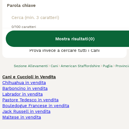
Parola chiave
0/100 caratteri
Abbiamo trovato 0 Allevamento di American
Mostra risultati
(
0
)
Staffordshire, Laterza.
Prova invece a cercare tutti i Cani
Sezione Allevamenti
Cani
American Staffordshire
Puglia
Provinci
Cani e Cuccioli in Vendita
Chihuahua in vendita
Barboncino in vendita
Labrador in vendita
Pastore Tedesco in vendita
Bouledogue Francese in vendita
Jack Russell in vendita
Maltese in vendita