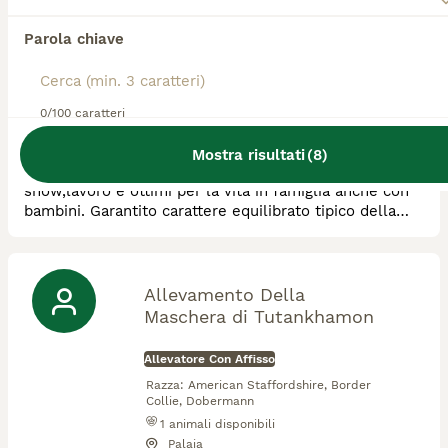
Lelen TE Kennel
Parola chiave
Allevatore Con Affisso
Razza:
American Staffordshire
1
animali disponibili
0/100 caratteri
Darfo Boario Terme
Mostra risultati
(
8
)
Allevamento riconosciuto ENCI/FCI, soggetti adatti a
show,lavoro e ottimi per la vita in famiglia anche con
bambini. Garantito carattere equilibrato tipico della
razza e salute. No box ma vita in casa sia degli
esemplari adulti che dei cuccioli. Vi aspettiamo!
Allevamento Della
Maschera di Tutankhamon
Allevatore Con Affisso
Razza:
American Staffordshire, Border
Collie, Dobermann
1
animali disponibili
Palaia