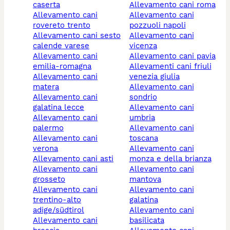
caserta
allevamento cani roma
allevamento cani
allevamento cani
rovereto trento
pozzuoli napoli
allevamento cani sesto
allevamento cani
calende varese
vicenza
allevamento cani
allevamento cani pavia
emilia-romagna
allevamenti cani friuli
allevamento cani
venezia giulia
matera
allevamento cani
allevamento cani
sondrio
galatina lecce
allevamento cani
allevamento cani
umbria
palermo
allevamento cani
allevamento cani
toscana
verona
allevamento cani
allevamento cani asti
monza e della brianza
allevamento cani
allevamento cani
grosseto
mantova
allevamento cani
allevamento cani
trentino-alto
galatina
adige/südtirol
allevamento cani
allevamento cani
basilicata