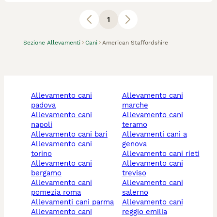
contatto col nucleo familiare garantendogli uno stile di
vita adeguato alle loro necessità. Selezioniamo le
1
migliori famiglie in grado di crescere e accudire i
nostri soggetti. Tutti i nostri p
Sezione Allevamenti
Cani
American Staffordshire
allevamento cani
allevamento cani
padova
marche
allevamento cani
allevamento cani
napoli
teramo
allevamento cani bari
allevamenti cani a
allevamento cani
genova
torino
allevamento cani rieti
allevamento cani
allevamento cani
bergamo
treviso
allevamento cani
allevamento cani
pomezia roma
salerno
allevamenti cani parma
allevamento cani
allevamento cani
reggio emilia