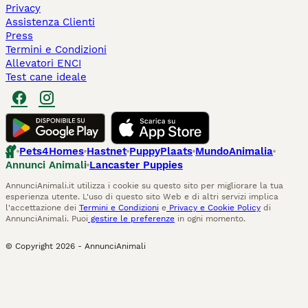
Privacy
Assistenza Clienti
Press
Termini e Condizioni
Allevatori ENCI
Test cane ideale
Pets4Homes
Hastnet
PuppyPlaats
MundoAnimalia
Annunci Animali
Lancaster Puppies
AnnunciAnimali.it utilizza i cookie su questo sito per migliorare la tua
esperienza utente. L'uso di questo sito Web e di altri servizi implica
l'accettazione dei
Termini e Condizioni
e
Privacy e Cookie Policy
di
AnnunciAnimali. Puoi
gestire le preferenze
in ogni momento.
© Copyright
2026
-
AnnunciAnimali