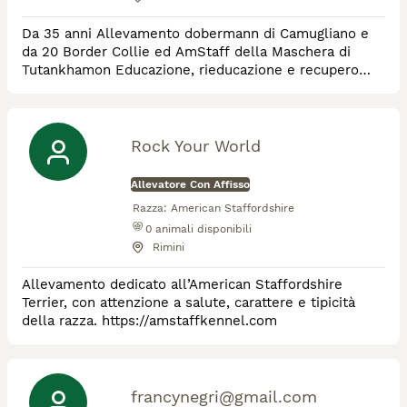
Da 35 anni Allevamento dobermann di Camugliano e
da 20 Border Collie ed AmStaff della Maschera di
Tutankhamon Educazione, rieducazione e recupero
comportamentale di tutte le razze Sport cinofili (IGP,
sheepdog..) Tellington TTouch Cinofilia a 36
Rock Your World
Allevatore Con Affisso
Razza:
American Staffordshire
0
animali disponibili
Rimini
Allevamento dedicato all’American Staffordshire
Terrier, con attenzione a salute, carattere e tipicità
della razza. https://amstaffkennel.com
francynegri@gmail.com