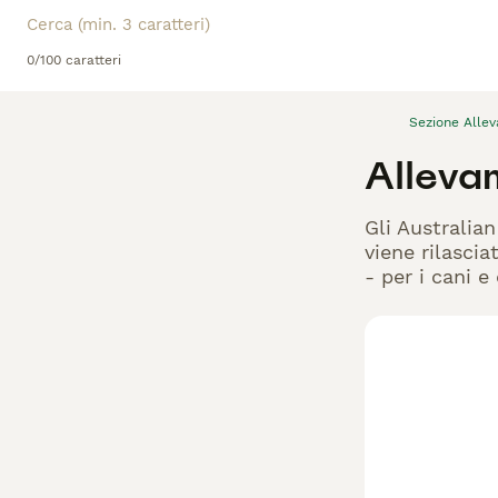
0/100 caratteri
Sezione Alle
Allevam
Gli Australia
viene rilascia
- per i cani e