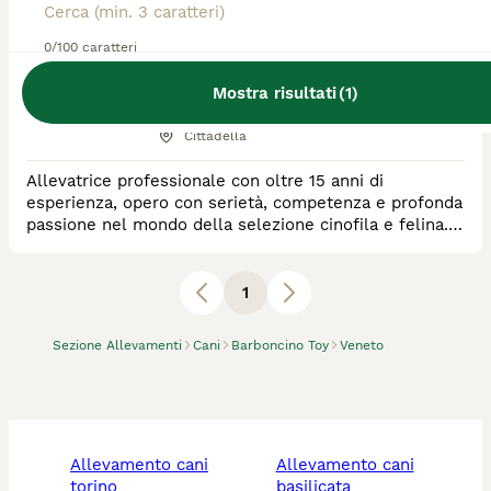
Allevatore Con Affisso
0/100 caratteri
Razza:
Barboncino Toy, Scottish,
Australian Shepherd
Mostra risultati
(
1
)
0
animali disponibili
Cittadella
Allevatrice professionale con oltre 15 anni di
esperienza, opero con serietà, competenza e profonda
passione nel mondo della selezione cinofila e felina. Il
mio allevamento è riconosciuto con affisso ENCI/FCI
per i cani e affisso AFeF per i gatti, garanzia di
standard elevati e tracciabilità delle linee di sangue.
1
Nel corso degli anni mi sono specializzata
nell’allevamento di Australian Shepherd,
Sezione Allevamenti
Cani
Barboncino Toy
Veneto
allevamento cani
allevamento cani
torino
basilicata