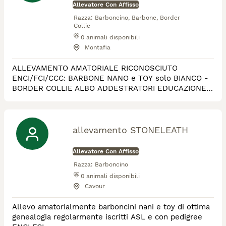
Allevatore Con Affisso
Razza:
Barboncino, Barbone, Border
Collie
0
animali disponibili
Montafia
ALLEVAMENTO AMATORIALE RICONOSCIUTO
ENCI/FCI/CCC: BARBONE NANO e TOY solo BIANCO -
BORDER COLLIE ALBO ADDESTRATORI EDUCAZIONE
BASE,SPORT AGILITY RIPRODUTTORI TESTATI SALUTE
E CARATTERE, CAMPIONI ITALIANI AGILITY
ESPERIENZA ULTRAVENTENNALE
allevamento STONELEATH
Allevatore Con Affisso
Razza:
Barboncino
0
animali disponibili
Cavour
Allevo amatorialmente barboncini nani e toy di ottima
genealogia regolarmente iscritti ASL e con pedigree