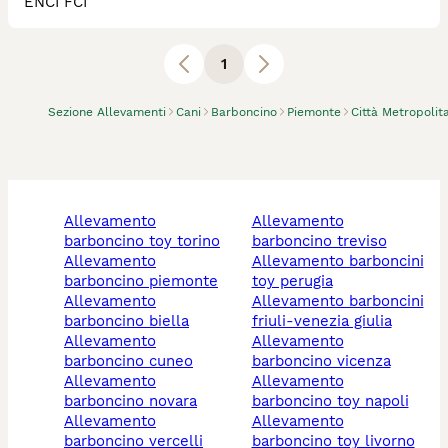
ENCI FCI
1
Sezione Allevamenti
Cani
Barboncino
Piemonte
Città Metropolit
allevamento
allevamento
barboncino toy torino
barboncino treviso
allevamento
allevamento barboncini
barboncino piemonte
toy perugia
allevamento
allevamento barboncini
barboncino biella
friuli-venezia giulia
allevamento
allevamento
barboncino cuneo
barboncino vicenza
allevamento
allevamento
barboncino novara
barboncino toy napoli
allevamento
allevamento
barboncino vercelli
barboncino toy livorno