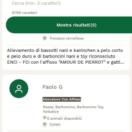
Nolasco
0/100 caratteri
Allevatore Con Affisso
Mostra risultati
(
5
)
Razza:
Barboncino, Bassotto, Thai
0
animali disponibili
Tronzano vercellese
Allevamento di bassotti nani e kaninchen a pelo corto
e pelo duro e di barboncini nani e toy riconosciuto
ENCI - FCI con l'affisso "AMOUR DE PIERROT" e gatti
di razza thai ( detto siamese antico o tradizionale) tutti
con pedigree e cresciuti in casa
Paolo G
Allevatore Con Affisso
Razza:
Barboncino, Barboncino Toy,
Yorkshire
0
animali disponibili
Cuneo