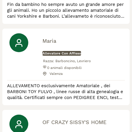
Fin da bambino ho sempre avuto un grande amore per
gli animali. Ho un piccolo allevamento amatoriale di
cani Yorkshire e Barboni. L’allevameto è riconosciuto
Enci è in possesso di autorizzazione sanitaria e parti
iva. Inoltre allevo anche gatti Exotic Shorthair e
Persiani.
Maria
Allevatore Con Affisso
Razza:
Barboncino, Levriero
0
animali disponibili
Valenza
ALLEVAMENTO esclusivamente Amatoriale , dei
BARBONI TOY FULVO , linee russe di alta genealogia e
qualità. Certificati sempre con PEDIGREE ENCI, test
genetici . Poche cucciolate di alta genealogia, nate e
cresciuti sempre in casa in ambiente familiare .
Esperienza dell'allevatore 23 anni . Scelgo con cura
future famiglie per miei piccoli .
OF CRAZY SISSY'S HOME