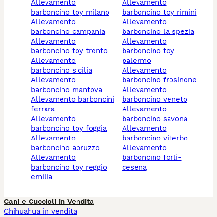
allevamento
allevamento
barboncino toy milano
barboncino toy rimini
allevamento
allevamento
barboncino campania
barboncino la spezia
allevamento
allevamento
barboncino toy trento
barboncino toy
allevamento
palermo
barboncino sicilia
allevamento
allevamento
barboncino frosinone
barboncino mantova
allevamento
allevamento barboncini
barboncino veneto
ferrara
allevamento
allevamento
barboncino savona
barboncino toy foggia
allevamento
allevamento
barboncino viterbo
barboncino abruzzo
allevamento
allevamento
barboncino forlì-
barboncino toy reggio
cesena
emilia
Cani e Cuccioli in Vendita
Chihuahua in vendita