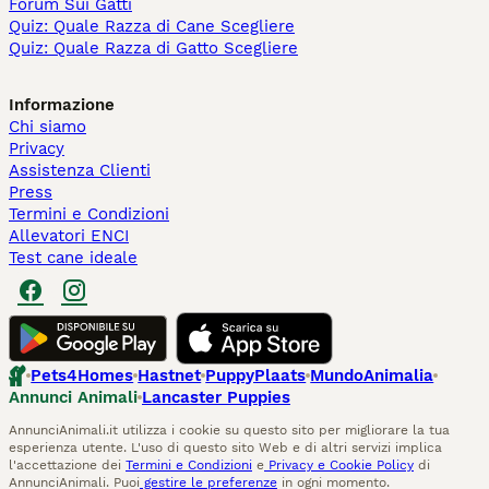
Forum Sui Gatti
Quiz: Quale Razza di Cane Scegliere
Quiz: Quale Razza di Gatto Scegliere
Informazione
Chi siamo
Privacy
Assistenza Clienti
Press
Termini e Condizioni
Allevatori ENCI
Test cane ideale
Pets4Homes
Hastnet
PuppyPlaats
MundoAnimalia
Annunci Animali
Lancaster Puppies
AnnunciAnimali.it utilizza i cookie su questo sito per migliorare la tua
esperienza utente. L'uso di questo sito Web e di altri servizi implica
l'accettazione dei
Termini e Condizioni
e
Privacy e Cookie Policy
di
AnnunciAnimali. Puoi
gestire le preferenze
in ogni momento.