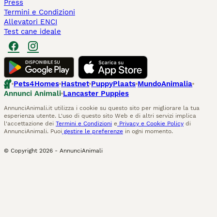
Press
Termini e Condizioni
Allevatori ENCI
Test cane ideale
Pets4Homes
Hastnet
PuppyPlaats
MundoAnimalia
Annunci Animali
Lancaster Puppies
AnnunciAnimali.it utilizza i cookie su questo sito per migliorare la tua
esperienza utente. L'uso di questo sito Web e di altri servizi implica
l'accettazione dei
Termini e Condizioni
e
Privacy e Cookie Policy
di
AnnunciAnimali. Puoi
gestire le preferenze
in ogni momento.
© Copyright
2026
-
AnnunciAnimali