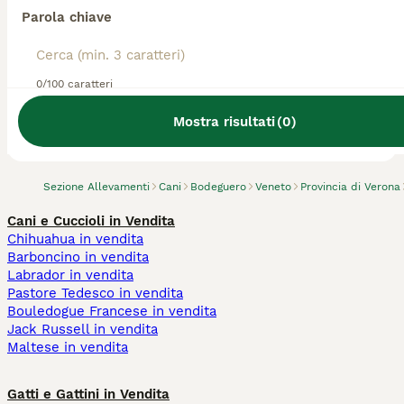
Parola chiave
0/100 caratteri
Abbiamo trovato 0 Allevamento di
Bodeguero, San Bonifacio.
Mostra risultati
(
0
)
Prova invece a cercare tutti i Cani
Sezione Allevamenti
Cani
Bodeguero
Veneto
Provincia di Verona
Cani e Cuccioli in Vendita
Chihuahua in vendita
Barboncino in vendita
Labrador in vendita
Pastore Tedesco in vendita
Bouledogue Francese in vendita
Jack Russell in vendita
Maltese in vendita
Gatti e Gattini in Vendita