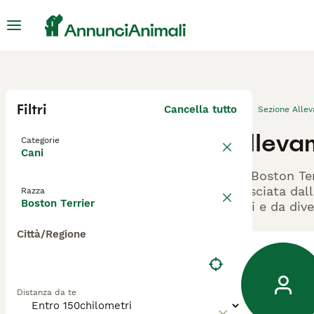
Filtri
Cancella tutto
Sezione Alle
Allevam
Categorie
Cani
Gli Boston Te
rilasciata dal
Razza
Boston Terrier
cani e da dive
Città/Regione
Distanza da te