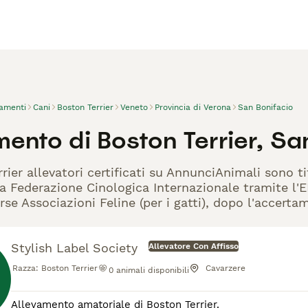
vamenti
Cani
Boston Terrier
Veneto
Provincia di Verona
San Bonifacio
ento di Boston Terrier, Sa
rrier allevatori certificati su AnnunciAnimali sono t
la Federazione Cinologica Internazionale tramite l'EN
rse Associazioni Feline (per i gatti), dopo l'accerta
Stylish Label Society
Allevatore Con Affisso
Razza:
Boston Terrier
Cavarzere
0
animali disponibili
Allevamento amatoriale di Boston Terrier.