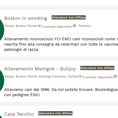
Boston in smoking
Allevatore Con Affisso
Razza:
Boston Terrier
Pandino
0
animali disponibili
Allevamento riconosciuto FCI ENCI cani riconosciuti come ri
nascita fino alla consegna da veterinari con tutte le vaccina
patologie di razza.
Allevamento Martignè - Bulljoy
Allevatore Con Affisso
Razza:
Boston Terrier, Bulldog Francese, Carlino
0
animali disponibili
Alleviamo cani dal 1996. Da noi potete trovare: Bouledogue Fr
con pedigree ENCI
Casa Tecchio
Allevatore Con Affisso