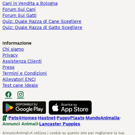
Cani in Vendita a Bologna
Forum Sui Cani
Forum Sui Gatti
Quiz: Quale Razza di Cane Scegliere
Quiz: Quale Razza di Gatto Scegliere
Informazione
Chi siamo
Privacy
Assistenza Clienti
Press
Termini e Condizioni
Allevatori ENCI
Test cane ideale
Pets4Homes
Hastnet
PuppyPlaats
MundoAnimalia
Annunci Animali
Lancaster Puppies
AnnunciAnimali.it utilizza i cookie su questo sito per migliorare la tua