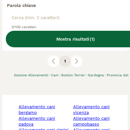
Parola chiave
Allevatore Con Affisso
Razza:
Boston Terrier, Pastore Belga
0
animali disponibili
0/100 caratteri
Uta
Mostra risultati
(
1
)
allevamento Bton terrier, Pastori Belga malinois
1
Sezione Allevamenti
Cani
Boston Terrier
Sardegna
Provincia de
allevamento cani
allevamento cani
bergamo
vicenza
allevamento cani
allevamento cani
padova
campobasso
allevamento cani rimini
allevamento cani