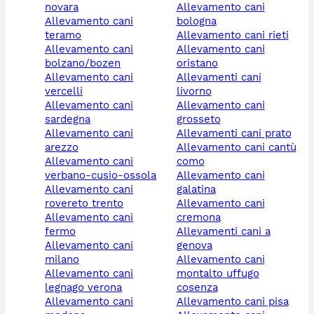
novara
allevamento cani
allevamento cani
bologna
teramo
allevamento cani rieti
allevamento cani
allevamento cani
bolzano/bozen
oristano
allevamento cani
allevamenti cani
vercelli
livorno
allevamento cani
allevamento cani
sardegna
grosseto
allevamento cani
allevamenti cani prato
arezzo
allevamento cani cantù
allevamento cani
como
verbano-cusio-ossola
allevamento cani
allevamento cani
galatina
rovereto trento
allevamento cani
allevamento cani
cremona
fermo
allevamenti cani a
allevamento cani
genova
milano
allevamento cani
allevamento cani
montalto uffugo
legnago verona
cosenza
allevamento cani
allevamento cani pisa