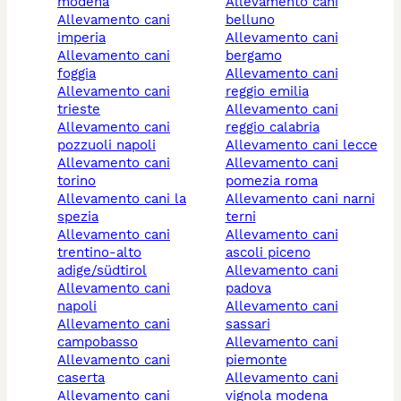
modena
allevamento cani
allevamento cani
belluno
imperia
allevamento cani
allevamento cani
bergamo
foggia
allevamento cani
allevamento cani
reggio emilia
trieste
allevamento cani
allevamento cani
reggio calabria
pozzuoli napoli
allevamento cani lecce
allevamento cani
allevamento cani
torino
pomezia roma
allevamento cani la
allevamento cani narni
spezia
terni
allevamento cani
allevamento cani
trentino-alto
ascoli piceno
adige/südtirol
allevamento cani
allevamento cani
padova
napoli
allevamento cani
allevamento cani
sassari
campobasso
allevamento cani
allevamento cani
piemonte
caserta
allevamento cani
allevamento cani
vignola modena