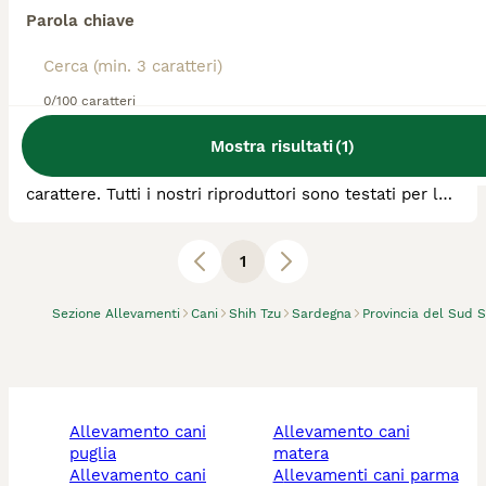
Parola chiave
Allevatore Con Affisso
Razza:
Shih Tzu, Cavalier King
0
animali disponibili
0/100 caratteri
Dolianova
Mostra risultati
(
1
)
Allevo Cavalier King Charles Spaniel da 20 anni,
selezionando i soggetti per salute, bellezza e
carattere. Tutti i nostri riproduttori sono testati per le
patologie di razza: cardiopatie, malattie dell’occhio e
lussazione della rotula sono testati da specialisti che
rilasciano certificazioni ufficiali FSA, deposito DNA e
1
test genetici per EF CC DE DM in Laboklin o
VetoGene, risonanza magnetica per
Sezione Allevamenti
Cani
Shih Tzu
Sardegna
Provincia del Sud 
allevamento cani
allevamento cani
puglia
matera
allevamento cani
allevamenti cani parma