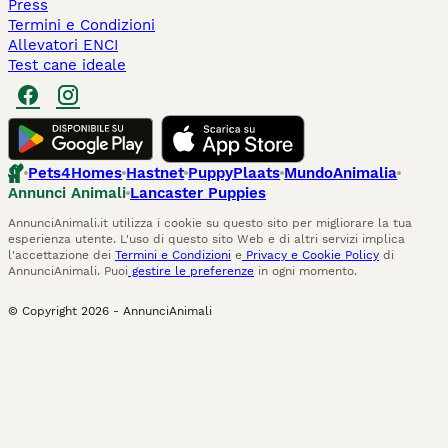
Press
Termini e Condizioni
Allevatori ENCI
Test cane ideale
Pets4Homes
Hastnet
PuppyPlaats
MundoAnimalia
Annunci Animali
Lancaster Puppies
AnnunciAnimali.it utilizza i cookie su questo sito per migliorare la tua
esperienza utente. L'uso di questo sito Web e di altri servizi implica
l'accettazione dei
Termini e Condizioni
e
Privacy e Cookie Policy
di
AnnunciAnimali. Puoi
gestire le preferenze
in ogni momento.
© Copyright
2026
-
AnnunciAnimali