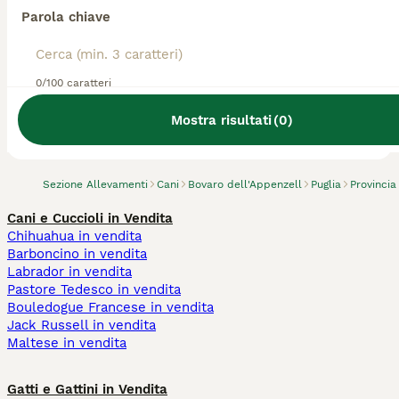
Parola chiave
0/100 caratteri
Abbiamo trovato 0 Allevamento di Bovaro
dell'Appenzell, Laterza.
Mostra risultati
(
0
)
Prova invece a cercare tutti i Cani
Sezione Allevamenti
Cani
Bovaro dell'Appenzell
Puglia
Provincia
Cani e Cuccioli in Vendita
Chihuahua in vendita
Barboncino in vendita
Labrador in vendita
Pastore Tedesco in vendita
Bouledogue Francese in vendita
Jack Russell in vendita
Maltese in vendita
Gatti e Gattini in Vendita