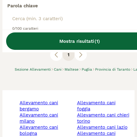
Allevatore Con Affisso
Parola chiave
Razza:
Maltese
0
animali disponibili
Bari
0/100 caratteri
Allevamento di maltesi amatoriale riconosciuto Fci
Mostra risultati
(
1
)
1
Sezione Allevamenti
Cani
Maltese
Puglia
Provincia di Taranto
L
allevamento cani
allevamento cani
bergamo
foggia
allevamento cani
allevamento cani chieri
milano
torino
allevamento cani
allevamento cani lazio
bologna
allevamento cani