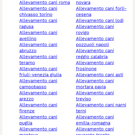
allevamento cani roma
novara
allevamento cani
allevamento cani forlì-
chivasso torino
cesena
allevamento cani
allevamento cani lodi
ragusa
allevamento cani
allevamento cani
rovigo
avellino
allevamento cani
allevamento cani
pozzuoli napoli
abruzzo
allevamento cani
allevamento cani
reggio calabria
teramo
allevamento cani
allevamento cani
frosinone
friuli-venezia giulia
allevamento cani asti
allevamento cani
allevamento cani
campobasso
mortara pavia
allevamento cani
allevamento cani
arezzo
treviso
allevamento cani
allevamento cani narni
firenze
terni
allevamento cani
allevamento cani
puglia
emilia-romagna
allevamento cani
allevamento cani
mantova
rovereto trento