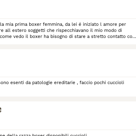
la mia prima boxer femmina, da lei é iniziato l amore per
re all estero soggetti che rispecchiavano il mio modo di
r come vedo il boxer ha bisogno di stare a stretto contatto con
 sono esenti da patologie ereditarie , faccio pochi cuccioli
o
e della razza boxer disponibili cuccioli