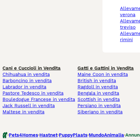
allevamento boxer
verona
allevamento boxer
treviso
allevamento boxer
rimini
Cani e Cuccioli in Vendita
Gatti e Gattini in Vendita
Chihuahua in vendita
Maine Coon in vendita
Barboncino in vendita
British in vendita
Labrador in vendita
Ragdoll in vendita
Pastore Tedesco in vendita
Bengala in vendita
Bouledogue Francese in vendita
Scottish in vendita
Jack Russell in vendita
Persiano in vendita
Maltese in vendita
Siberiano in vendita
Pets4Homes
Hastnet
PuppyPlaats
MundoAnimalia
Annun