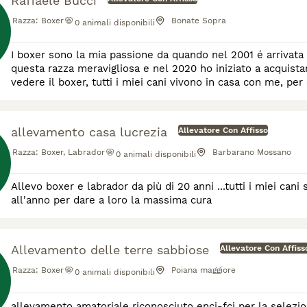
Raffaele Bucci
Razza:
Boxer
Bonate Sopra
0
animali disponibili
I boxer sono la mia passione da quando nel 2001 é arrivata 
questa razza meravigliosa e nel 2020 ho iniziato a acquista
vedere il boxer, tutti i miei cani vivono in casa con me, pe
la sua famiglia e non relegato in dei box p
allevamento casa lucrezia
Allevatore Con Affisso
Razza:
Boxer, Labrador
Barbarano Mossano
0
animali disponibili
Allevo boxer e labrador da più di 20 anni ...tutti i miei cani
all'anno per dare a loro la massima cura
Allevamento delle terre sabbiose
Allevatore Con Affiss
Razza:
Boxer
Poiana maggiore
0
animali disponibili
allevamento amatoriale riconosciuto enci-fci per la selezion