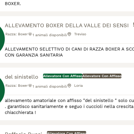
BOXER.
ALLEVAMENTO BOXER DELLA VALLE DEI SENSI
Razza:
Boxer
Treviso
1
animali disponibili
ALLEVAMENTO SELETTIVO DI CANI DI RAZZA BOXER A SCO
CON GARANZIA SANITARIA
del sinistello
Allevatore Con Affisso
Allevatore Con Affisso
Razza:
Boxer
Loria
1
animali disponibili
allevamento amatoriale con affisso "del sinistello " solo cuc
. garantisco sanitariamente e seguo i cuccioli nella cresci
chiacchierata !
Allevatore Con Affisso