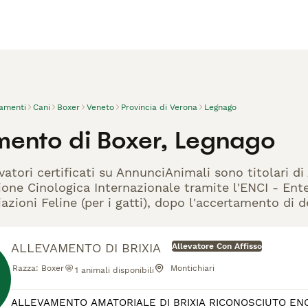
vamenti
Cani
Boxer
Veneto
Provincia di Verona
Legnago
mento di Boxer, Legnago
vatori certificati su AnnunciAnimali sono titolari d
one Cinologica Internazionale tramite l'ENCI - Ente 
azioni Feline (per i gatti), dopo l'accertamento di d
ALLEVAMENTO DI BRIXIA
Allevatore Con Affisso
Razza:
Boxer
Montichiari
1
animali disponibili
ALLEVAMENTO AMATORIALE DI BRIXIA RICONOSCIUTO ENCI PER LA SELEZIONE MORFOLOGICA E CARATTERIALE DEL