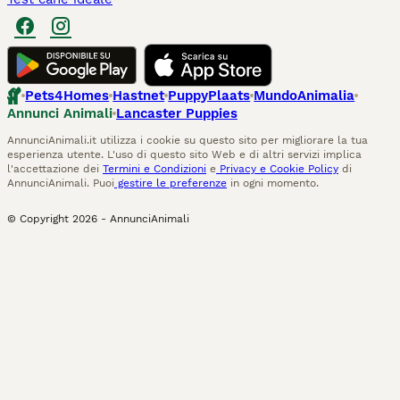
Pets4Homes
Hastnet
PuppyPlaats
MundoAnimalia
Annunci Animali
Lancaster Puppies
AnnunciAnimali.it utilizza i cookie su questo sito per migliorare la tua
esperienza utente. L'uso di questo sito Web e di altri servizi implica
l'accettazione dei
Termini e Condizioni
e
Privacy e Cookie Policy
di
AnnunciAnimali. Puoi
gestire le preferenze
in ogni momento.
© Copyright
2026
-
AnnunciAnimali