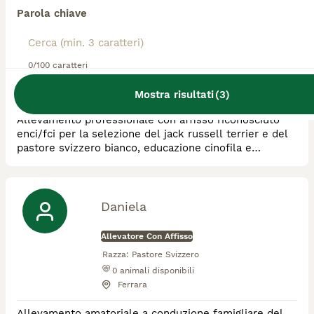
Sirio
Parola chiave
Allevatore Con Affisso
Razza:
Pastore Svizzero, Jack Russell
0/100 caratteri
2
animali disponibili
Roncadelle
Mostra risultati
(
3
)
Allevamento professionale con affisso riconosciuto
enci/fci per la selezione del jack russell terrier e del
pastore svizzero bianco, educazione cinofila e
pensione.
Daniela
Allevatore Con Affisso
Razza:
Pastore Svizzero
0
animali disponibili
Ferrara
Allevamento amatoriale a conduzione famigliare del