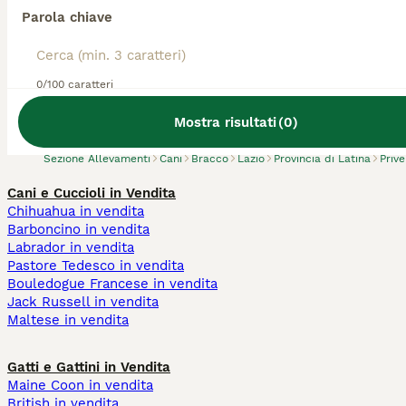
Parola chiave
Abbiamo trovato 0 Allevamento di Bracco,
0/100 caratteri
Priverno.
Prova invece a cercare tutti i Cani
Mostra risultati
(
0
)
Sezione Allevamenti
Cani
Bracco
Lazio
Provincia di Latina
Priv
Cani e Cuccioli in Vendita
Chihuahua in vendita
Barboncino in vendita
Labrador in vendita
Pastore Tedesco in vendita
Bouledogue Francese in vendita
Jack Russell in vendita
Maltese in vendita
Gatti e Gattini in Vendita
Maine Coon in vendita
British in vendita