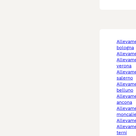
allevamento cani
bologna
allevam
allevamento cani
verona
allevamento cani
salerno
allevamento cani
belluno
allevamento cani
ancona
allevamento cani
moncalie
allevam
allevamento cani narni
terni