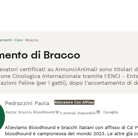
vamenti
Cani
Bracco
mento di Bracco
evatori certificati su AnnunciAnimali sono titolari 
one Cinologica Internazionale tramite l'ENCI - Ente 
azioni Feline (per i gatti), dopo l'accertamento di d
Pedrazzini Paola
Allevatore Con Affisso
Razza:
Bracco, Bloodhound
Cavaglià
0
animali disponibili
Alleviamo Bloodhound e bracchi italiani con affisso di Ca’ Pedra. Sono tutti cani selezionati con grandi gene
bloodhound è campionessa del mondo 2023. Le altre già con