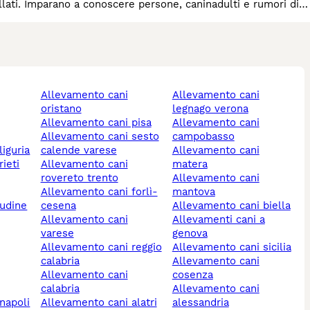
llati. Imparano a conoscere persone, caninadulti e rumori di
allevamento cani
allevamento cani
oristano
legnago verona
allevamento cani pisa
allevamento cani
allevamento cani sesto
campobasso
liguria
calende varese
allevamento cani
rieti
allevamento cani
matera
rovereto trento
allevamento cani
allevamento cani forlì-
mantova
 udine
cesena
allevamento cani biella
allevamento cani
allevamenti cani a
varese
genova
allevamento cani reggio
allevamento cani sicilia
calabria
allevamento cani
allevamento cani
cosenza
calabria
allevamento cani
 napoli
allevamento cani alatri
alessandria