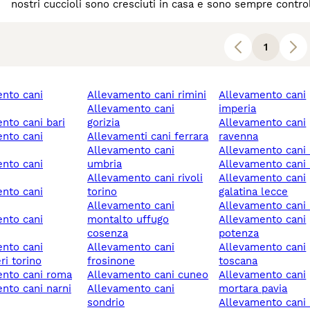
nostri cuccioli sono cresciuti in casa e sono sempre contro
ogni tipo
1
allevamento cani rimini
allevamento cani
allevamento cani
imperia
ento cani bari
gorizia
allevamento cani
allevamenti cani ferrara
ravenna
allevamento cani
allevamento cani 
umbria
allevamento cani 
allevamento cani rivoli
allevamento cani
torino
galatina lecce
allevamento cani
allevamento cani
montalto uffugo
allevamento cani
cosenza
potenza
allevamento cani
allevamento cani
ri torino
frosinone
toscana
ento cani roma
allevamento cani cuneo
allevamento cani
allevamento cani
mortara pavia
sondrio
allevamento cani