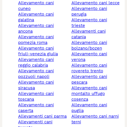
allevamento cani
allevamento cani lecce
cuneo
allevamento cani
allevamento cani
perugia
galatina
allevamento cani
allevamento cani
trieste
ancona
allevamenti cani
allevamento cani
catania
pomezia roma
allevamento cani
allevamento cani
bolzano/bozen
friuli-venezia giulia
allevamento cani
allevamento cani
verona
reggio calabria
allevamento cani
allevamento cani
rovereto trento
pozzuoli napoli
allevamento cani
allevamento cani
pescara
siracusa
allevamento cani
allevamento cani
montalto uffugo
toscana
cosenza
allevamento cani
allevamento cani
caserta
puglia
allevamenti cani parma
allevamento cani narni
allevamenti cani
terni