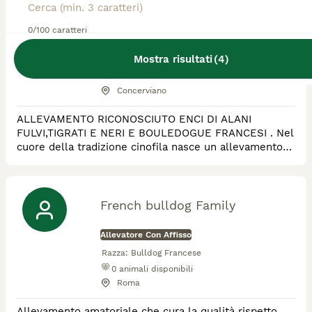
d'arabie
0/100 caratteri
Allevatore Con Affisso
Mostra risultati
(
4
)
Razza:
Bulldog Francese, Alano
2
animali disponibili
Concerviano
ALLEVAMENTO RICONOSCIUTO ENCI DI ALANI
FULVI,TIGRATI E NERI E BOULEDOGUE FRANCESI . Nel
cuore della tradizione cinofila nasce un allevamento
storico di Bulldog Francesi, un luogo in cui passione,
esperienza e dedizione si intrecciano da generazioni.
Qui, ogni passo del percorso di selezione è frutto di
un lavoro meticoloso e di una conoscenza profonda
French bulldog Family
della razza, maturata nel tempo e custodita co
Allevatore Con Affisso
Razza:
Bulldog Francese
0
animali disponibili
Roma
Allevamento amatoriale che cura la qualità rispetto