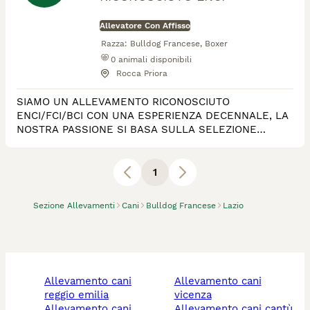
Allevatore Con Affisso
Razza:
Bulldog Francese, Boxer
0
animali disponibili
Rocca Priora
SIAMO UN ALLEVAMENTO RICONOSCIUTO
ENCI/FCI/BCI CON UNA ESPERIENZA DECENNALE, LA
NOSTRA PASSIONE SI BASA SULLA SELEZIONE
SANITARIA E MORFOLOGICA ,I NOSTRI SOGGETTI
SONO TUTTI CONTROLLATI CON ESAMI UFFICIALI PER
LE PATOLOGIE DELLA RAZZA.
1
Sezione Allevamenti
Cani
Bulldog Francese
Lazio
allevamento cani
allevamento cani
reggio emilia
vicenza
allevamento cani
allevamento cani cantù