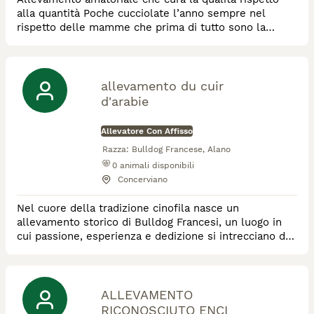
alla quantità Poche cucciolate l’anno sempre nel
rispetto delle mamme che prima di tutto sono la
nostra famiglia I nostri cani vivono in casa con noi
senza box perché sono parte della famiglia Eseguiamo
tutti i controlli sulla salute dei nostri riproduttori
allevamento du cuir
d'arabie
Allevatore Con Affisso
Razza:
Bulldog Francese, Alano
0
animali disponibili
Concerviano
Nel cuore della tradizione cinofila nasce un
allevamento storico di Bulldog Francesi, un luogo in
cui passione, esperienza e dedizione si intrecciano da
generazioni. Qui, ogni passo del percorso di selezione
è frutto di un lavoro meticoloso e di una conoscenza
profonda della razza, maturata nel tempo e custodita
con amore. L’allevamento si distingue per una
ALLEVAMENTO
selezione estremamente accurata, mirata
RICONOSCIUTO ENCI