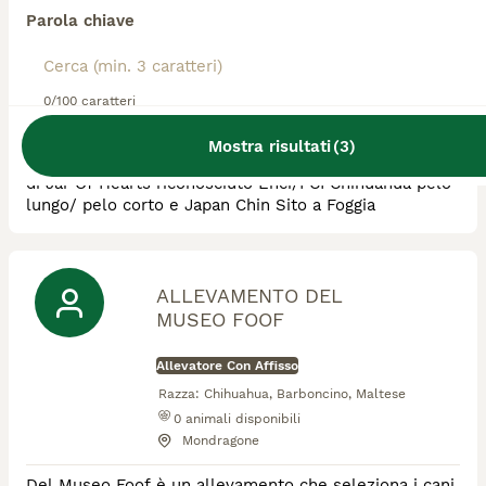
Parola chiave
Allevatore Con Affisso
Razza:
Chihuahua, Chin, Barboncino Toy
0
animali disponibili
0/100 caratteri
Foggia
Mostra risultati
(
3
)
Allevamento di Doriana Campagna, titolare dell’affisso
di Jar Of Hearts riconosciuto Enci/FCI Chihuahua pelo
lungo/ pelo corto e Japan Chin Sito a Foggia
ALLEVAMENTO DEL
MUSEO FOOF
Allevatore Con Affisso
Razza:
Chihuahua, Barboncino, Maltese
0
animali disponibili
Mondragone
Del Museo Foof è un allevamento che seleziona i cani