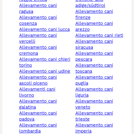
allevamento cani
adige/südtirol
ragusa
allevamento cani
allevamento cani
firenze
cosenza
allevamento cani
allevamento cani lucca
arezzo
allevamento cani
allevamento cani rieti
vercelli
allevamento cani
allevamento cani
siracusa
cremona
allevamento cani
allevamento cani chieri
pescara
torino
allevamento cani
allevamento cani udine
toscana
allevamento cani
allevamento cani
ascoli piceno
puglia
allevamenti cani
allevamento cani
livorno
liguria
allevamento cani
allevamento cani
galatina
veneto
allevamento cani
allevamento cani
padova
trieste
allevamento cani
allevamento cani
lombardia
imperia