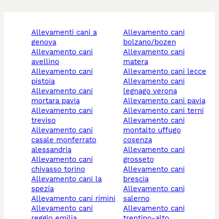
allevamenti cani a
allevamento cani
genova
bolzano/bozen
allevamento cani
allevamento cani
avellino
matera
allevamento cani
allevamento cani lecce
pistoia
allevamento cani
allevamento cani
legnago verona
mortara pavia
allevamento cani pavia
allevamento cani
allevamento cani terni
treviso
allevamento cani
allevamento cani
montalto uffugo
casale monferrato
cosenza
alessandria
allevamento cani
allevamento cani
grosseto
chivasso torino
allevamento cani
allevamento cani la
brescia
spezia
allevamento cani
allevamento cani rimini
salerno
allevamento cani
allevamento cani
reggio emilia
trentino-alto