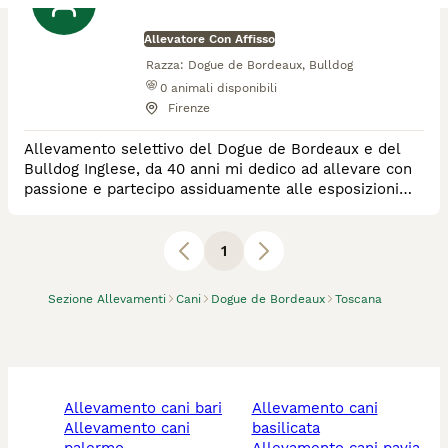
Allevatore Con Affisso
Razza:
Dogue de Bordeaux, Bulldog
0
animali disponibili
Firenze
Allevamento selettivo del Dogue de Bordeaux e del
Bulldog Inglese, da 40 anni mi dedico ad allevare con
passione e partecipo assiduamente alle esposizioni
cinofile conseguendo risultati di assoluto prestigio.
Nel mio allevamento sono nati diversi campioni
Italiani, internazionali ed esteri.
1
Sezione Allevamenti
Cani
Dogue de Bordeaux
Toscana
allevamento cani bari
allevamento cani
allevamento cani
basilicata
palermo
allevamento cani pavia