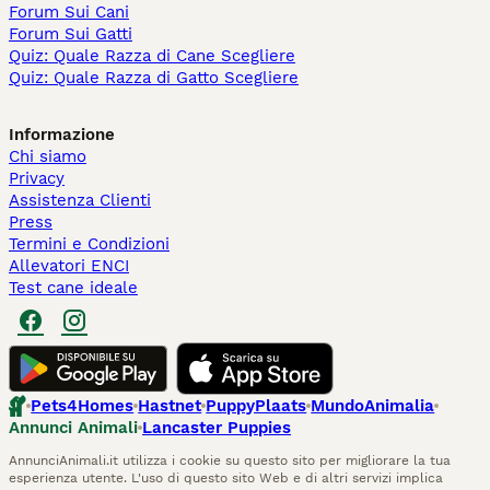
Forum Sui Cani
Forum Sui Gatti
Quiz: Quale Razza di Cane Scegliere
Quiz: Quale Razza di Gatto Scegliere
Informazione
Chi siamo
Privacy
Assistenza Clienti
Press
Termini e Condizioni
Allevatori ENCI
Test cane ideale
Pets4Homes
Hastnet
PuppyPlaats
MundoAnimalia
Annunci Animali
Lancaster Puppies
AnnunciAnimali.it utilizza i cookie su questo sito per migliorare la tua
esperienza utente. L'uso di questo sito Web e di altri servizi implica