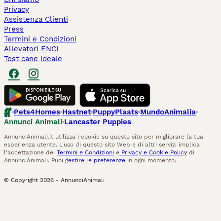
Privacy
Assistenza Clienti
Press
Termini e Condizioni
Allevatori ENCI
Test cane ideale
Pets4Homes
Hastnet
PuppyPlaats
MundoAnimalia
Annunci Animali
Lancaster Puppies
AnnunciAnimali.it utilizza i cookie su questo sito per migliorare la tua
esperienza utente. L'uso di questo sito Web e di altri servizi implica
l'accettazione dei
Termini e Condizioni
e
Privacy e Cookie Policy
di
AnnunciAnimali. Puoi
gestire le preferenze
in ogni momento.
© Copyright
2026
-
AnnunciAnimali