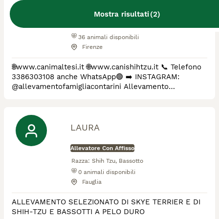
Mostra risultati
(
2
)
Allevatore Con Affisso
Razza:
Shih Tzu, Maltese
36
animali disponibili
Firenze
🌐www.canimaltesi.it 🌐www.canishihtzu.it 📞 Telefono
3386303108 anche WhatsApp🟢 ➡️ INSTAGRAM:
@allevamentofamigliacontarini Allevamento
riconosciuto ENCI e FCI per la selezione delle razze
SHIH-TZU e MALTESE. ✔️ Pedigree ENCI e
documentazione sanitaria completa ✔️Microchip
inserito, quindi già iscritto all'anagrafe canina ✔️ Ciclo
LAURA
di vaccinazioni completo ✔️ Sverminazione ✔️ Libretto
s
Allevatore Con Affisso
Razza:
Shih Tzu, Bassotto
0
animali disponibili
Fauglia
ALLEVAMENTO SELEZIONATO DI SKYE TERRIER E DI
SHIH-TZU E BASSOTTI A PELO DURO