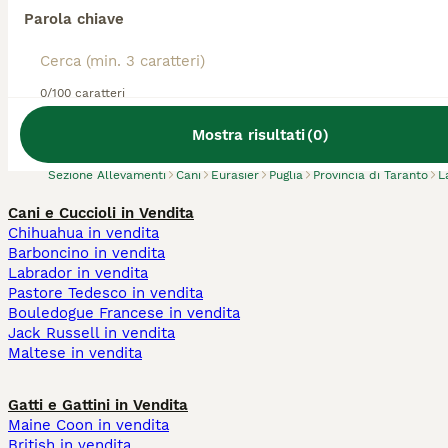
Parola chiave
Abbiamo trovato 0 Allevamento di Eurasier,
0/100 caratteri
Laterza.
Prova invece a cercare tutti i Cani
Mostra risultati
(
0
)
Sezione Allevamenti
Cani
Eurasier
Puglia
Provincia di Taranto
L
Cani e Cuccioli in Vendita
Chihuahua in vendita
Barboncino in vendita
Labrador in vendita
Pastore Tedesco in vendita
Bouledogue Francese in vendita
Jack Russell in vendita
Maltese in vendita
Gatti e Gattini in Vendita
Maine Coon in vendita
British in vendita