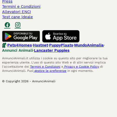
Press
Termini e Condizioni
Allevatori ENCI
Test cane ideale
Pets4Homes
Hastnet
PuppyPlaats
MundoAnimalia
Annunci Animali
Lancaster Puppies
AnnunciAnimali.it utilizza i cookie su questo sito per migliorare la tua
esperienza utente. L'uso di questo sito Web e di altri servizi implica
l'accettazione dei
Termini e Condizioni
e
Privacy e Cookie Policy
di
AnnunciAnimali. Puoi
gestire le preferenze
in ogni momento.
© Copyright
2026
-
AnnunciAnimali