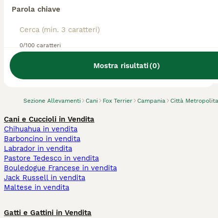
Parola chiave
0/100 caratteri
Abbiamo trovato 0 Allevamento di Fox
Terrier, Afragola.
Mostra risultati
(
0
)
Prova invece a cercare tutti i Cani
Sezione Allevamenti
Cani
Fox Terrier
Campania
Città Metropolit
Cani e Cuccioli in Vendita
Chihuahua in vendita
Barboncino in vendita
Labrador in vendita
Pastore Tedesco in vendita
Bouledogue Francese in vendita
Jack Russell in vendita
Maltese in vendita
Gatti e Gattini in Vendita