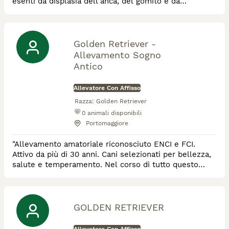
esenti da displasia dell'anca, del gomito e da
oculopatie, oltre che da patologie genetiche quali
atrofia retinica e ittiosi (test del DNA).
Golden Retriever -
Allevamento Sogno
Antico
Allevatore Con Affisso
Razza:
Golden Retriever
0
animali disponibili
Portomaggiore
"Allevamento amatoriale riconosciuto ENCI e FCI.
Attivo da più di 30 anni. Cani selezionati per bellezza,
salute e temperamento. Nel corso di tutto questo
tempo, ho avuto il piacere di selezionare numerosi
cuccioli per pet-therapy e Protezione Civile. Tutti i
miei golden vivono in casa e hanno un grande parco a
loro disposizione."
GOLDEN RETRIEVER