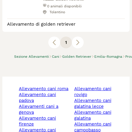
0
animali disponibili
Tolentino
Allevamento di golden retriever
1
Sezione Allevamenti
Cani
Golden Retriever
Emilia-Romagna
Prov
allevamento cani roma
allevamento cani
allevamento cani
rovigo
padova
allevamento cani
allevamenti cani a
galatina lecce
genova
allevamento cani
allevamento cani
galatina
firenze
allevamento cani
allevamento cani
campobasso