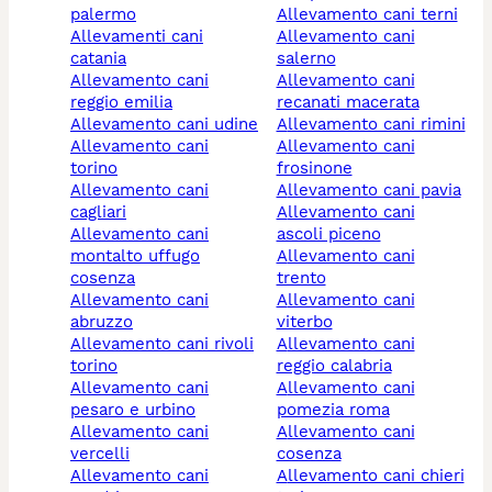
palermo
allevamento cani terni
allevamenti cani
allevamento cani
catania
salerno
allevamento cani
allevamento cani
reggio emilia
recanati macerata
allevamento cani udine
allevamento cani rimini
allevamento cani
allevamento cani
torino
frosinone
allevamento cani
allevamento cani pavia
cagliari
allevamento cani
allevamento cani
ascoli piceno
montalto uffugo
allevamento cani
cosenza
trento
allevamento cani
allevamento cani
abruzzo
viterbo
allevamento cani rivoli
allevamento cani
torino
reggio calabria
allevamento cani
allevamento cani
pesaro e urbino
pomezia roma
allevamento cani
allevamento cani
vercelli
cosenza
allevamento cani
allevamento cani chieri