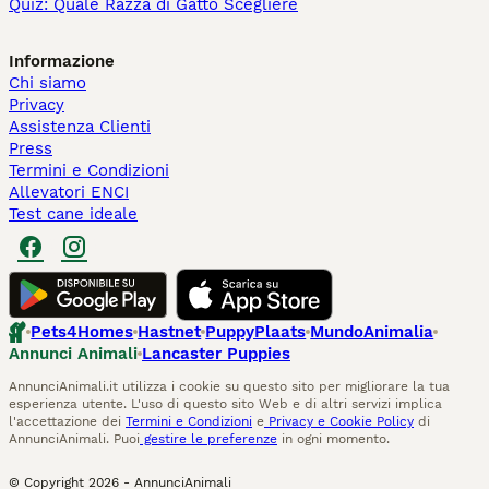
Quiz: Quale Razza di Gatto Scegliere
Informazione
Chi siamo
Privacy
Assistenza Clienti
Press
Termini e Condizioni
Allevatori ENCI
Test cane ideale
Pets4Homes
Hastnet
PuppyPlaats
MundoAnimalia
Annunci Animali
Lancaster Puppies
AnnunciAnimali.it utilizza i cookie su questo sito per migliorare la tua
esperienza utente. L'uso di questo sito Web e di altri servizi implica
l'accettazione dei
Termini e Condizioni
e
Privacy e Cookie Policy
di
AnnunciAnimali. Puoi
gestire le preferenze
in ogni momento.
© Copyright
2026
-
AnnunciAnimali