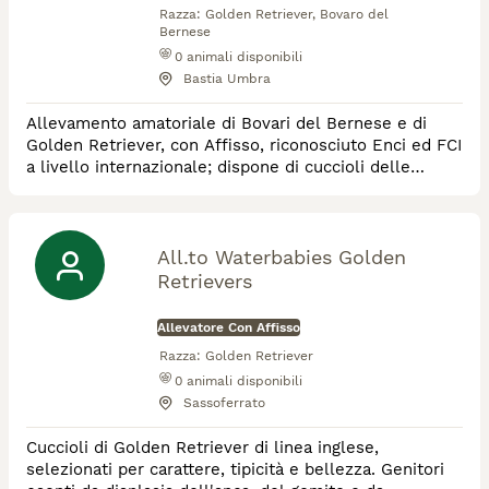
Razza:
Golden Retriever, Bovaro del
Bernese
0
animali disponibili
Bastia Umbra
Allevamento amatoriale di Bovari del Bernese e di
Golden Retriever, con Affisso, riconosciuto Enci ed FCI
a livello internazionale; dispone di cuccioli delle
migliori linee di sangue. Tutti i nostri stalloni e le
fattrici sono selezionati e controllati per garantire il
rispetto del patrimonio genetico e l'assenza di
malattie ed imperfezioni nella fase riproduttiva.
All.to Waterbabies Golden
Parimenti assicuriamo tutti i
Retrievers
Allevatore Con Affisso
Razza:
Golden Retriever
0
animali disponibili
Sassoferrato
Cuccioli di Golden Retriever di linea inglese,
selezionati per carattere, tipicità e bellezza. Genitori