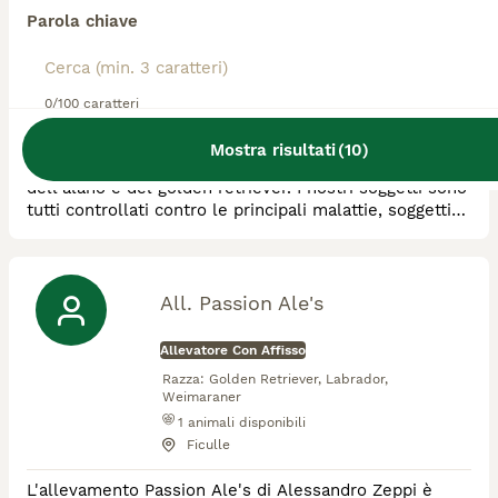
Parola chiave
Allevatore Con Affisso
Razza:
Golden Retriever, Alano
2
animali disponibili
0/100 caratteri
Arezzo
Mostra risultati
(
10
)
Allevamento riconosciuto enci e fci per la selezione
dell'alano e del golden retriever. I nostri soggetti sono
tutti controllati contro le principali malattie, soggetti
da esposizione. Cuccioli consegnati completi di tutte
le vaccinazioni e pedigree.
All. Passion Ale's
Allevatore Con Affisso
Razza:
Golden Retriever, Labrador,
Weimaraner
1
animali disponibili
Ficulle
L'allevamento Passion Ale's di Alessandro Zeppi è