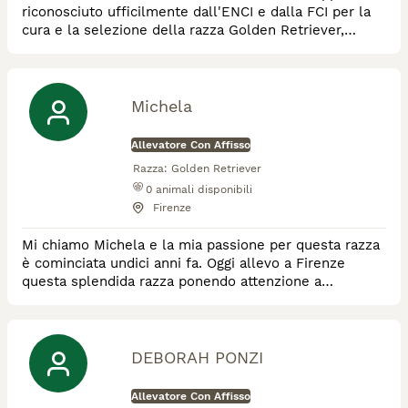
riconosciuto ufficilmente dall'ENCI e dalla FCI per la
cura e la selezione della razza Golden Retriever,
Labrador Retriever, Bulldog Inglese e Weimaraner.
Michela
Allevatore Con Affisso
Razza:
Golden Retriever
0
animali disponibili
Firenze
Mi chiamo Michela e la mia passione per questa razza
è cominciata undici anni fa. Oggi allevo a Firenze
questa splendida razza ponendo attenzione a
conservarne le caratteristiche morfologiche di
bellezza, caratteriali e di salute.
DEBORAH PONZI
Allevatore Con Affisso