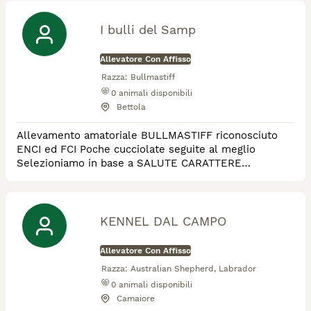
I bulli del Samp
Allevatore Con Affisso
Razza:
Bullmastiff
0
animali disponibili
Bettola
Allevamento amatoriale BULLMASTIFF riconosciuto
ENCI ed FCI Poche cucciolate seguite al meglio
Selezioniamo in base a SALUTE CARATTERE
BELLEZZA Garantiamo un aiuto post vendita ,
continuativo nel tempo Preparatore cinofilo per expo
e ubbidienza i nostri soggetti sono visibile nel nostro
allevamento
KENNEL DAL CAMPO
Allevatore Con Affisso
Razza:
Australian Shepherd, Labrador
0
animali disponibili
Camaiore