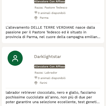
Allevatore Con Affisso
Razza:
Pastore Tedesco
0
animali disponibili
Parma
L’allevamento DELLE TERRE VERDIANE nasce dalla
passione per il Pastore Tedesco ed è situato in
provincia di Parma, nel cuore della campagna emiliana.
Da anni ci dedichiamo con impegno alla selezione di
soggetti di qualità, con l’obiettivo di allevare cuccioli
che uniscano bellezza, salute ed equilibrio
caratteriale. Il nostro lavoro di selezione si basa su
Darklightstar
criteri rigorosi e sul rispetto dello st
Allevatore Con Affisso
Razza:
Labrador
0
animali disponibili
Farini
labrador retriever cioccolato, nero e giallo, facciamo
pochissime cucciolate all'anno, non più di due per
poter garantire una selezione eccellente, test genetici,