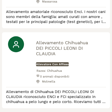
Massarosa
Allevamento amatoriale riconosciuto Enci. I nostri cani
sono membri della famiglia: amati curati con amore ,
testati per le principali patologie (test genetici), per la
displasia anche e gomiti e per le oculopatie.
Allevamento Chihuahua
DEI PICCOLI LEONI DI
CLAUDIA
Allevatore Con Affisso
Razza:
Chihuahua
0
animali disponibili
Molinella
Allevamento di Chihuahua DEI PICCOLI LEONI DI
CLAUDIA riconosciuto ENCI e FCI specializzato in
chihuahua a pelo lungo e pelo corto. Riceviamo tutti i
pomeriggi dalle 15 alle 19 previo appuntamento
telefonico.