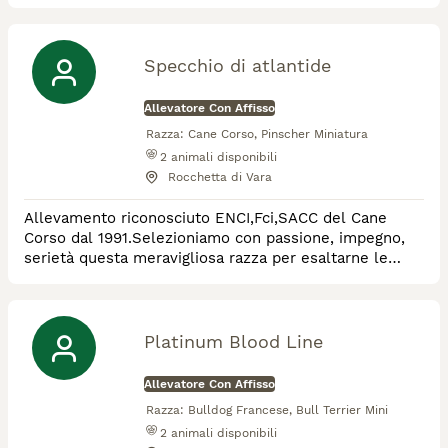
internet www.ofmistralskiss.it
Specchio di atlantide
Allevatore Con Affisso
Razza:
Cane Corso, Pinscher Miniatura
2
animali disponibili
Rocchetta di Vara
Allevamento riconosciuto ENCI,Fci,SACC del Cane
Corso dal 1991.Selezioniamo con passione, impegno,
serietà questa meravigliosa razza per esaltarne le
caratteristiche morfologiche e funzionali. Tutti i nostri
soggetti sono visibili in allevamento, testati per
displasia di anche e gomiti, cardiopatie, ocd, hanno un
carattere fantastico, aperto e socievole. Tutti campioni
Platinum Blood Line
di bellezza di vario livello
Allevatore Con Affisso
Razza:
Bulldog Francese, Bull Terrier Mini
2
animali disponibili