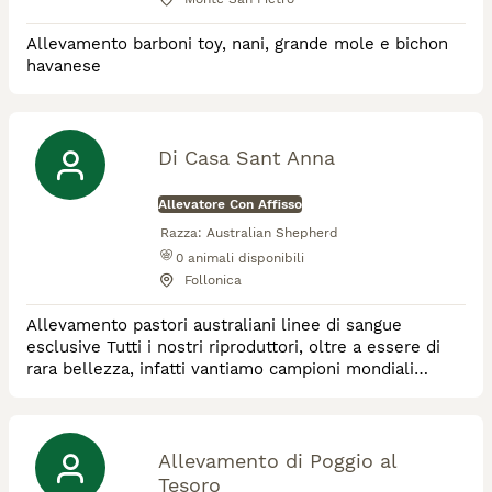
Allevamento barboni toy, nani, grande mole e bichon
havanese
Di Casa Sant Anna
Allevatore Con Affisso
Razza:
Australian Shepherd
0
animali disponibili
Follonica
Allevamento pastori australiani linee di sangue
esclusive Tutti i nostri riproduttori, oltre a essere di
rara bellezza, infatti vantiamo campioni mondiali
eccetera sono cani che vengono selezionati per il
carattere che li rende adatti a vivere in famiglia con
bambini e sono Cani assolutamente sani in quanto
esenti da tutte le principali patologie della razza e
Allevamento di Poggio al
esenti da displasia anche e gomiti Tu
Tesoro