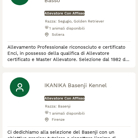
Basso
Allevatore Con Affisso
Razza:
Segugio, Golden Retriever
1
animali disponibili
Soliera
Allevamento Professionale riconosciuto e certificato
Enci, in possesso della qualifica di Allevatore
certificato e Master Allevatore. Selezione dal 1982 del
Segugio dell'Appennino a pelo forte per la caccia alla
lepre e dal 2022 del Golden Retriever linea inglese.
Poche cucciolate all'anno per favorire qualità alla
quantità.
IKANIKA Basenji Kennel
Allevatore Con Affisso
Razza:
Basenji
1
animali disponibili
Firenze
Ci dedichiamo alla selezione del Basenji con un