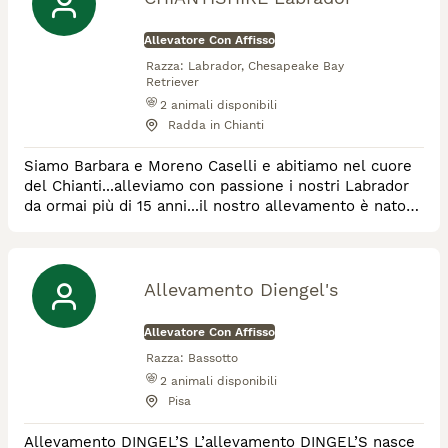
Allevatore Con Affisso
Razza:
Labrador, Chesapeake Bay
Retriever
2
animali disponibili
Radda in Chianti
Siamo Barbara e Moreno Caselli e abitiamo nel cuore
del Chianti...alleviamo con passione i nostri Labrador
da ormai più di 15 anni...il nostro allevamento è nato
per l'amore verso questa meravigliosa razza e
facciamo circa due cucciolate all'anno! Abbiamo
scoperto negli ultimi anni un'altra razza
meravigliosa...il Chesapeake Bay Retriever, facente
Allevamento Diengel's
parte sempre della famiglia dei Retriever, un cane
Allevatore Con Affisso
Razza:
Bassotto
2
animali disponibili
Pisa
Allevamento DINGEL’S L’allevamento DINGEL’S nasce