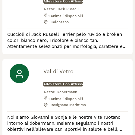
Allevatore Con Affisso
Razza:
Jack Russell
1
animali disponibili
Calenzano
Cuccioli di Jack Russell Terrier pelo ruvido e broken
colori bianco nero, Tricolore e bianco tan.
Attentamente selezionati per morfologia, carattere e
salute. Forniti con pedigree, microchip, sverminazioni
e ciclo vaccinazioni completo. Allevo con passione e
amore per la razza, seguo i miei cuccioli durante la
loro vita, per consigli e stripping.
Val di Vetro
Allevatore Con Affisso
Razza:
Dobermann
1
animali disponibili
Rosignano Marittimo
Noi siamo Giovanni e Sonja e le nostre vite ruotano
intorno ai dobermann. Insieme seguiamo i nostri
obiettivi nell'allevare cani sportivi in salute e belli,