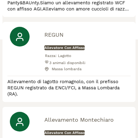
Panty&BAUnty.Siamo un allevamento registrato WCF
con affisso AGI.Alleviamo con amore cuccioli di razza
British Shorthair e Longhair e Scottish Fold e Straight.
La nostra casa brulica di amore felino e non solo,
alleviamo anche Pomerania (Spitz nano di Pomerania)
e Chihuahua con regolare affisso ENFI…siamo
REGUN
pazzamente innamorati die nostri pelosi ♥️
Allevatore Con Affisso
Razza:
Lagotto
3
animali disponibili
Massa lombarda
Allevamento di lagotto romagnolo, con il prefisso
REGUN registrato da ENCI/FCI, a Massa Lombarda
(RA).
Allevamento Montechiaro
Allevatore Con Affisso