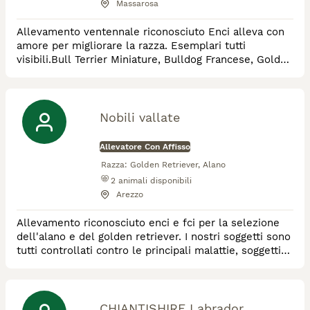
Massarosa
Allevamento ventennale riconosciuto Enci alleva con
amore per migliorare la razza. Esemplari tutti
visibili.Bull Terrier Miniature, Bulldog Francese, Golden
Retriver, tutti adatti alla famiglia. Tutti i riproduttori
esenti da patologie della razza.
Nobili vallate
Allevatore Con Affisso
Razza:
Golden Retriever, Alano
2
animali disponibili
Arezzo
Allevamento riconosciuto enci e fci per la selezione
dell'alano e del golden retriever. I nostri soggetti sono
tutti controllati contro le principali malattie, soggetti
da esposizione. Cuccioli consegnati completi di tutte
le vaccinazioni e pedigree.
CHIANTISHIRE Labrador