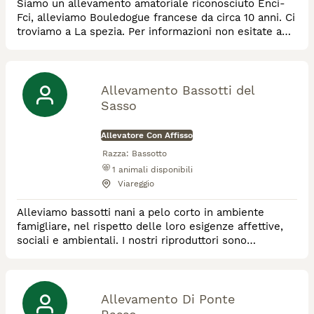
Siamo un allevamento amatoriale riconosciuto Enci-
Fci, alleviamo Bouledogue francese da circa 10 anni. Ci
troviamo a La spezia. Per informazioni non esitate a
scriverci.
Allevamento Bassotti del
Sasso
Allevatore Con Affisso
Razza:
Bassotto
1
animali disponibili
Viareggio
Alleviamo bassotti nani a pelo corto in ambiente
famigliare, nel rispetto delle loro esigenze affettive,
sociali e ambientali. I nostri riproduttori sono
selezionati per salute, carattere e morfologia e
possono vantare risultati di rilievo nelle maggiori
esposizioni italiane. Siamo sempre a disposizione per
informazioni, assistenza e per aiutarvi a conoscere
Allevamento Di Ponte
meglio questa bellissima razza. Gradite