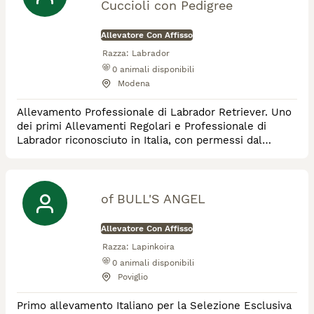
Cuccioli con Pedigree
Allevatore Con Affisso
Razza:
Labrador
0
animali disponibili
Modena
Allevamento Professionale di Labrador Retriever. Uno
dei primi Allevamenti Regolari e Professionale di
Labrador riconosciuto in Italia, con permessi dal
comune e dall'AUSL Emilia Romagna. A differenza
della maggior parte degli allevatori di questa razza, i
genitori di tutti i nostri cuccioli sono visibili in
Allevamento, Testati e Certificati regolarmente da
of BULL'S ANGEL
Veterinari e Laboratori Accreditati in
Allevatore Con Affisso
Razza:
Lapinkoira
0
animali disponibili
Poviglio
Primo allevamento Italiano per la Selezione Esclusiva