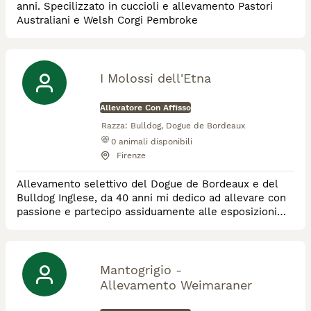
anni. Specilizzato in cuccioli e allevamento Pastori
Australiani e Welsh Corgi Pembroke
I Molossi dell'Etna
Allevatore Con Affisso
Razza:
Bulldog, Dogue de Bordeaux
0
animali disponibili
Firenze
Allevamento selettivo del Dogue de Bordeaux e del
Bulldog Inglese, da 40 anni mi dedico ad allevare con
passione e partecipo assiduamente alle esposizioni
cinofile conseguendo risultati di assoluto prestigio.
Nel mio allevamento sono nati diversi campioni
Italiani, internazionali ed esteri.
Mantogrigio -
Allevamento Weimaraner