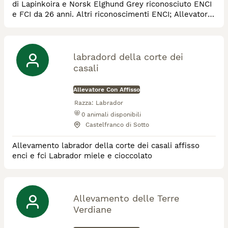
di Lapinkoira e Norsk Elghund Grey riconosciuto ENCI
e FCI da 26 anni. Altri riconoscimenti ENCI; Allevatore
certificato, Master Allevatore dal 2012, Riproduttori
Selezionati e Certificati. Razze Allevate: Lapinkoira e
Norsk Elghund Grey
labradord della corte dei
casali
Allevatore Con Affisso
Razza:
Labrador
0
animali disponibili
Castelfranco di Sotto
Allevamento labrador della corte dei casali affisso
enci e fci Labrador miele e cioccolato
Allevamento delle Terre
Verdiane