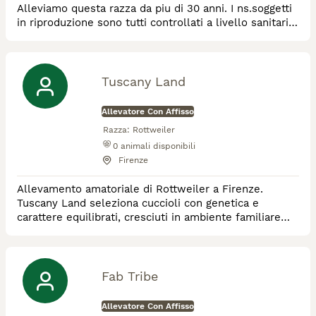
Alleviamo questa razza da piu di 30 anni. I ns.soggetti
in riproduzione sono tutti controllati a livello sanitario
ed esenti da patologie ereditarie, tutto documentato
ufficialmente.Cuccioli garantiti. Da qualche anno
alleviamo anche Bouledogue francesi con le stesse
garanzie
Tuscany Land
Allevatore Con Affisso
Razza:
Rottweiler
0
animali disponibili
Firenze
Allevamento amatoriale di Rottweiler a Firenze.
Tuscany Land seleziona cuccioli con genetica e
carattere equilibrati, cresciuti in ambiente familiare
con massima attenzione al benessere. Accoppiamenti
con stalloni tedeschi, supporto post-vendita e guida
nei primi mesi grazie a patentino ENCI.
Fab Tribe
Allevatore Con Affisso