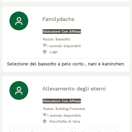
rimanendo all'interno dello standard. Il nostro
allevamento è situato in Toscana
Familydachs
Allevatore Con Affisso
Razza:
Bassotto
1
animali disponibili
Lugo
Selezione del bassotto a pelo corto , nani e kaninchen
Allevamento degli eterni
Allevatore Con Affisso
Razza:
Bulldog Francese
1
animali disponibili
Rocchetta di Vara