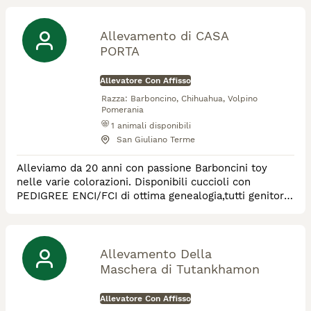
quotidiana. Alleviamo con dedizione Australian
Shepherd, Miniature American Shepherd e Labrador,
tre razze straordinarie per intelligenza, equilibrio e
Allevamento di CASA
affetto. Per noi ogni cucciolo è unic
PORTA
Allevatore Con Affisso
Razza:
Barboncino, Chihuahua, Volpino
Pomerania
1
animali disponibili
San Giuliano Terme
Alleviamo da 20 anni con passione Barboncini toy
nelle varie colorazioni. Disponibili cuccioli con
PEDIGREE ENCI/FCI di ottima genealogia,tutti genitori
dei cuccioli sono testati geneticamente.I cuccioli
saranno affidati dopo 60 giorni con sverminazione
vaccinazione, microchip, iscrizione ASL certificato di
buona salute
Allevamento Della
Maschera di Tutankhamon
Allevatore Con Affisso