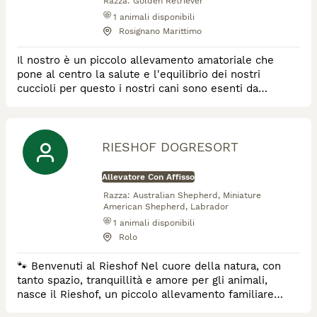
Razza:
Golden Retriever
1
animali disponibili
Rosignano Marittimo
Il nostro è un piccolo allevamento amatoriale che
pone al centro la salute e l'equilibrio dei nostri
cuccioli per questo i nostri cani sono esenti da
patologie ortopediche e oculari ed hanno un carattere
dolcissimo ed un pedigree prestigioso.
RIESHOF DOGRESORT
Allevatore Con Affisso
Razza:
Australian Shepherd, Miniature
American Shepherd, Labrador
1
animali disponibili
Rolo
🐾 Benvenuti al Rieshof Nel cuore della natura, con
tanto spazio, tranquillità e amore per gli animali,
nasce il Rieshof, un piccolo allevamento familiare
dove la passione per i cani è parte della nostra vita