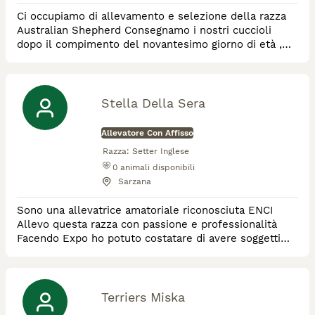
Ci occupiamo di allevamento e selezione della razza
Australian Shepherd Consegnamo i nostri cuccioli
dopo il compimento del novantesimo giorno di età ,
stando attenti alla selezione e allo sviluppo
caratteriale e alla salute degli stessi. Riproduttori
selezionati . Offriamo servizio di pensione e
addestramento .
Stella Della Sera
Allevatore Con Affisso
Razza:
Setter Inglese
0
animali disponibili
Sarzana
Sono una allevatrice amatoriale riconosciuta ENCI
Allevo questa razza con passione e professionalità
Facendo Expo ho potuto costatare di avere soggetti
che rappresentano la razza , visionati da giudici sia
esteri che italiani Ho soggetti con ottime qualità
venatorie
Terriers Miska