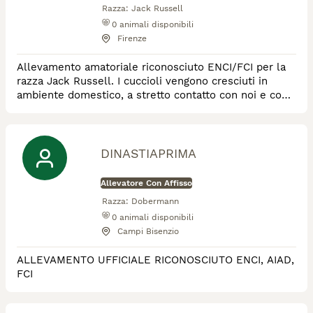
Razza:
Jack Russell
0
animali disponibili
Firenze
Allevamento amatoriale riconosciuto ENCI/FCI per la
razza Jack Russell. I cuccioli vengono cresciuti in
ambiente domestico, a stretto contatto con noi e con i
cani adulti e nascono da genitori sani, testati
geneticamente. I nostri adulti sono inoltre campioni
esteri e/o internazionali di bellezza, e questo dato non
è un dettaglio "vanitoso", ma è una ulteriore sicurezza
DINASTIAPRIMA
sulla conformità dei nost
Allevatore Con Affisso
Razza:
Dobermann
0
animali disponibili
Campi Bisenzio
ALLEVAMENTO UFFICIALE RICONOSCIUTO ENCI, AIAD,
FCI