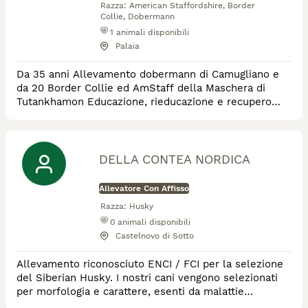
Razza:
American Staffordshire, Border
Collie, Dobermann
1
animali disponibili
Palaia
Da 35 anni Allevamento dobermann di Camugliano e
da 20 Border Collie ed AmStaff della Maschera di
Tutankhamon Educazione, rieducazione e recupero
comportamentale di tutte le razze Sport cinofili (IGP,
sheepdog..) Tellington TTouch Cinofilia a 36
DELLA CONTEA NORDICA
Allevatore Con Affisso
Razza:
Husky
0
animali disponibili
Castelnovo di Sotto
Allevamento riconosciuto ENCI / FCI per la selezione
del Siberian Husky. I nostri cani vengono selezionati
per morfologia e carattere, esenti da malattie
genetiche della razza, ben socializzati ed equilibrati.