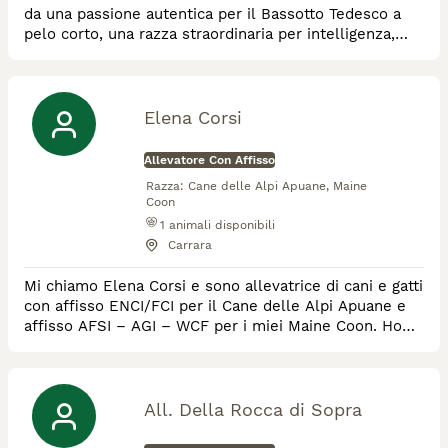
da una passione autentica per il Bassotto Tedesco a
pelo corto, una razza straordinaria per intelligenza,
eleganza e capacità di creare un legame unico con la
propria famiglia. I nostri cani appartengono a
prestigiose linee di sangue di alta genealogia e hanno
ottenuto importanti risultati nelle esposizioni ufficiali
Elena Corsi
ENCI. La selezione viene cond
Allevatore Con Affisso
Razza:
Cane delle Alpi Apuane, Maine
Coon
1
animali disponibili
Carrara
Mi chiamo Elena Corsi e sono allevatrice di cani e gatti
con affisso ENCI/FCI per il Cane delle Alpi Apuane e
affisso AFSI – AGI – WCF per i miei Maine Coon. Ho
conseguito il Master Allevatore Cinofilo e Felino, sono
educatrice e addestratrice cinofila e mi occupo di
formazione, benessere e corretta gestione del cane.
Gestisco anche un’associazione dedicata alla tutela,
All. Della Rocca di Sopra
conservazione e selezione d