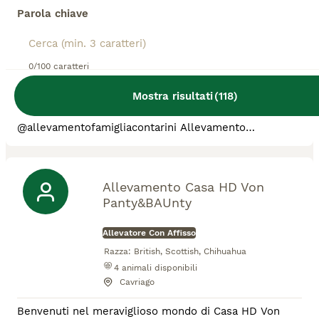
Parola chiave
Allevatore Con Affisso
Razza:
Maltese, Shih Tzu
36
animali disponibili
0/100 caratteri
Firenze
Mostra risultati
(
118
)
🌐www.canimaltesi.it 🌐www.canishihtzu.it 📞 Telefono
3386303108 anche WhatsApp🟢 ➡️ INSTAGRAM:
@allevamentofamigliacontarini Allevamento
riconosciuto ENCI e FCI per la selezione delle razze
SHIH-TZU e MALTESE. ✔️ Pedigree ENCI e
documentazione sanitaria completa ✔️Microchip
inserito, quindi già iscritto all'anagrafe canina ✔️ Ciclo
Allevamento Casa HD Von
di vaccinazioni completo ✔️ Sverminazione ✔️ Libretto
Panty&BAUnty
s
Allevatore Con Affisso
Razza:
British, Scottish, Chihuahua
4
animali disponibili
Cavriago
Benvenuti nel meraviglioso mondo di Casa HD Von