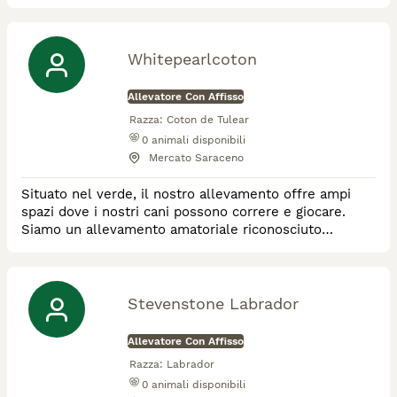
esenzioni dalle displasie e oculopatie, i cuccioli
nascono in famiglia, equilibrati, dal 2007 abbiamo
ottenuto l' affisso ENCI FCI Darklightstar che
racchiude il nome dei nostri primi due labrador
Whitepearlcoton
retriever Dark e Light, grazie a loro ab
Allevatore Con Affisso
Razza:
Coton de Tulear
0
animali disponibili
Mercato Saraceno
Situato nel verde, il nostro allevamento offre ampi
spazi dove i nostri cani possono correre e giocare.
Siamo un allevamento amatoriale riconosciuto
Enci/FCI dedicato alla selezione e alla cura del Coton
de Tuléar. La nostra missione non è solo allevare cani
morfologicamente perfetti, ma far crescere compagni
di vita sani, equilibrati e pronti a donare amore
Stevenstone Labrador
infinito. La "perla" del nostro nome r
Allevatore Con Affisso
Razza:
Labrador
0
animali disponibili