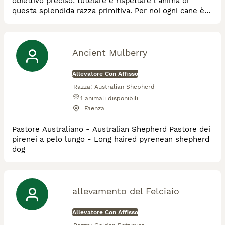
obiettivo preciso: tutelare e rispettare l'anima di
questa splendida razza primitiva. Per noi ogni cane è
un compagno di vita fiero, intelligente e indipendente:
un individuo unico con cui costruire una relazione
autentica, basata sulla conoscenza e sulla fiducia
reciproca. La nostra filosofia ed etica: Mettiamo
Ancient Mulberry
sempre al primo posto la salute, l’eq
Allevatore Con Affisso
Razza:
Australian Shepherd
1
animali disponibili
Faenza
Pastore Australiano - Australian Shepherd Pastore dei
pirenei a pelo lungo - Long haired pyrenean shepherd
dog
allevamento del Felciaio
Allevatore Con Affisso