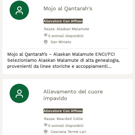
Mojo al Qantarah's
Allevatore Con Affisso
Razza:
Alaskan Malamute
0
animali disponibili
San Miniato
Mojo al Qantarah’s – Alaskan Malamute ENCI/FCI
Selezioniamo Alaskan Malamute di alta genealogia,
provenienti da linee storiche e accoppiamenti
pianificati con rigore per salute, morfologia ed
equilibrio. Cuccioli cresciuti in ambiente familiare, con
socializzazione attenta e accompagnamento serio per
famiglie realmente motivate. Poche cucciolate
Allevamento del cuore
all’anno, qualità e trasparenza assoluta.
impavido
Allevatore Con Affisso
Razza:
Bearded Collie
0
animali disponibili
Casciana Terme Lari