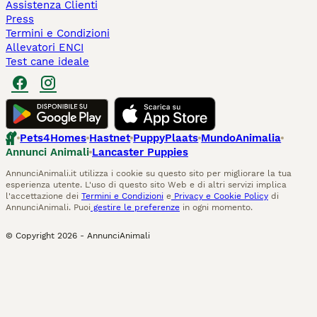
Assistenza Clienti
Press
Termini e Condizioni
Allevatori ENCI
Test cane ideale
Pets4Homes
Hastnet
PuppyPlaats
MundoAnimalia
Annunci Animali
Lancaster Puppies
AnnunciAnimali.it utilizza i cookie su questo sito per migliorare la tua
esperienza utente. L'uso di questo sito Web e di altri servizi implica
l'accettazione dei
Termini e Condizioni
e
Privacy e Cookie Policy
di
AnnunciAnimali. Puoi
gestire le preferenze
in ogni momento.
© Copyright
2026
-
AnnunciAnimali