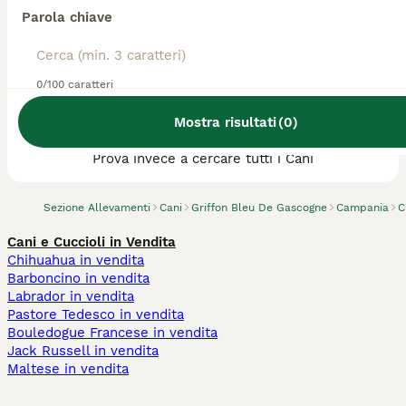
Parola chiave
0/100 caratteri
Abbiamo trovato 0 Allevamento di Griffon
Mostra risultati
(
0
)
Bleu De Gascogne, Afragola.
Prova invece a cercare tutti i Cani
Sezione Allevamenti
Cani
Griffon Bleu De Gascogne
Campania
C
Cani e Cuccioli in Vendita
Chihuahua in vendita
Barboncino in vendita
Labrador in vendita
Pastore Tedesco in vendita
Bouledogue Francese in vendita
Jack Russell in vendita
Maltese in vendita