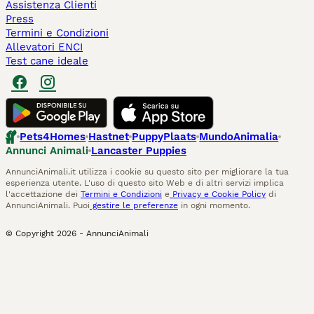
Assistenza Clienti
Press
Termini e Condizioni
Allevatori ENCI
Test cane ideale
Pets4Homes
Hastnet
PuppyPlaats
MundoAnimalia
Annunci Animali
Lancaster Puppies
AnnunciAnimali.it utilizza i cookie su questo sito per migliorare la tua
esperienza utente. L'uso di questo sito Web e di altri servizi implica
l'accettazione dei
Termini e Condizioni
e
Privacy e Cookie Policy
di
AnnunciAnimali. Puoi
gestire le preferenze
in ogni momento.
© Copyright
2026
-
AnnunciAnimali