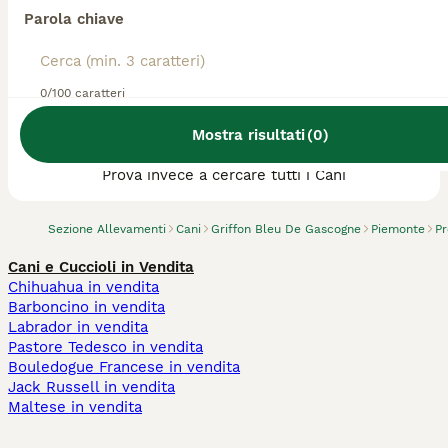
Parola chiave
0/100 caratteri
Abbiamo trovato 0 Allevamento di Griffon
Mostra risultati
(
0
)
Bleu De Gascogne, Bra.
Prova invece a cercare tutti i Cani
Sezione Allevamenti
Cani
Griffon Bleu De Gascogne
Piemonte
Pr
Cani e Cuccioli in Vendita
Chihuahua in vendita
Barboncino in vendita
Labrador in vendita
Pastore Tedesco in vendita
Bouledogue Francese in vendita
Jack Russell in vendita
Maltese in vendita