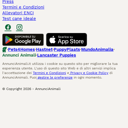
Press
Termini e Condizioni
Allevatori ENCI
Test cane ideale
Pets4Homes
Hastnet
PuppyPlaats
MundoAnimalia
Annunci Animali
Lancaster Puppies
AnnunciAnimali.it utilizza i cookie su questo sito per migliorare la tua
esperienza utente. L'uso di questo sito Web e di altri servizi implica
l'accettazione dei
Termini e Condizioni
e
Privacy e Cookie Policy
di
AnnunciAnimali. Puoi
gestire le preferenze
in ogni momento.
© Copyright
2026
-
AnnunciAnimali