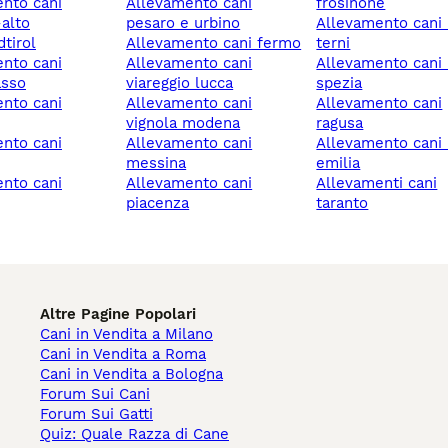
allevamento cani
frosinone
-alto
pesaro e urbino
allevamento cani narni
dtirol
allevamento cani fermo
terni
allevamento cani
allevamento cani la
sso
viareggio lucca
spezia
allevamento cani
allevamento cani
vignola modena
ragusa
allevamento cani
allevamento cani reggio
messina
emilia
allevamento cani
allevamenti cani
piacenza
taranto
Altre Pagine Popolari
Cani in Vendita a Milano
Cani in Vendita a Roma
Cani in Vendita a Bologna
Forum Sui Cani
Forum Sui Gatti
Quiz: Quale Razza di Cane