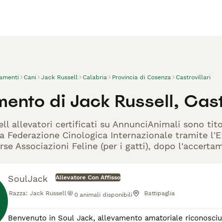
vamenti
Cani
Jack Russell
Calabria
Provincia di Cosenza
Castrovillari
ento di Jack Russell, Castr
ell allevatori certificati su AnnunciAnimali sono ti
la Federazione Cinologica Internazionale tramite l'EN
rse Associazioni Feline (per i gatti), dopo l'accerta
SoulJack
Allevatore Con Affisso
Razza:
Jack Russell
Battipaglia
0
animali disponibili
Benvenuto in Soul Jack, allevamento amatoriale riconosciuto ENCI, nato da