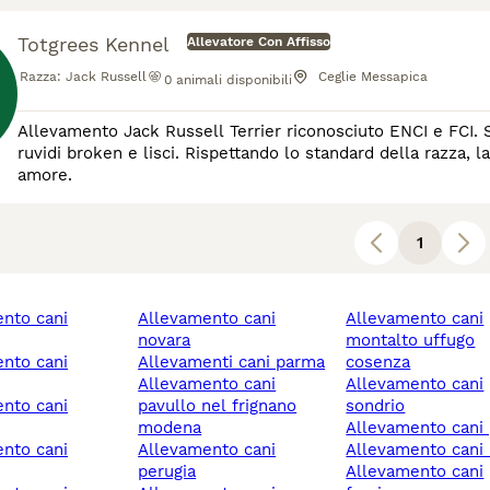
Totgrees Kennel
Allevatore Con Affisso
Razza:
Jack Russell
Ceglie Messapica
0
animali disponibili
Allevamento Jack Russell Terrier riconosciuto ENCI e FCI. Se
ruvidi broken e lisci. Rispettando lo standard della razza, la
amore.
1
allevamento cani
allevamento cani
novara
montalto uffugo
allevamenti cani parma
cosenza
allevamento cani
allevamento cani
pavullo nel frignano
sondrio
modena
allevamento cani 
allevamento cani
allevamento cani 
perugia
allevamento cani