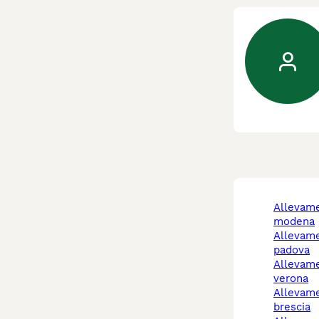
allevamento cani
modena
allevamento cani
padova
allevamento cani
verona
allevamento cani
brescia