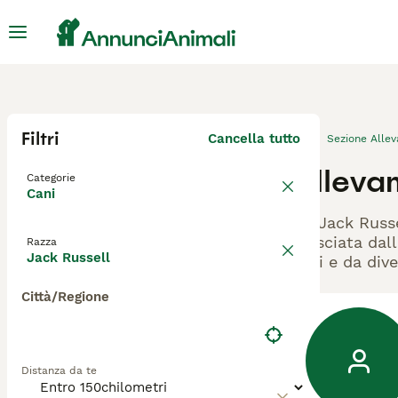
Filtri
Cancella tutto
Sezione Alle
Allevam
Categorie
Cani
Gli Jack Russ
rilasciata dal
Razza
Jack Russell
cani e da dive
Città/Regione
Distanza da te