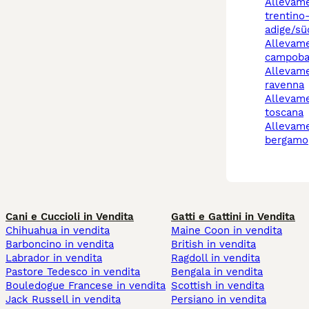
allevamento cani
trentino
adige/sü
allevamento cani
campoba
allevamento cani
ravenna
allevamento cani
toscana
allevamento cani
bergamo
Cani e Cuccioli in Vendita
Gatti e Gattini in Vendita
Chihuahua in vendita
Maine Coon in vendita
Barboncino in vendita
British in vendita
Labrador in vendita
Ragdoll in vendita
Pastore Tedesco in vendita
Bengala in vendita
Bouledogue Francese in vendita
Scottish in vendita
Jack Russell in vendita
Persiano in vendita