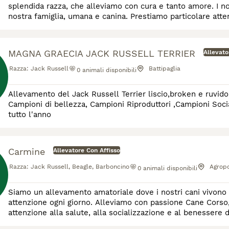
splendida razza, che alleviamo con cura e tanto amore. I nos
nostra famiglia, umana e canina. Prestiamo particolare attenzione in merito alla salute, al benessere e al temperamento
dei piccolini, curandone anche la socializzazione
MAGNA GRAECIA JACK RUSSELL TERRIER
Allevato
Razza:
Jack Russell
Battipaglia
0
animali disponibili
Allevamento del Jack Russell Terrier liscio,broken e ruvido delle Migliori Linee di Sangue. Presenti in Allevamento
Campioni di bellezza, Campioni Riproduttori ,Campioni Sociali. Cucc
tutto l'anno
Carmine
Allevatore Con Affisso
Razza:
Jack Russell, Beagle, Barboncino
Agropo
0
animali disponibili
Siamo un allevamento amatoriale dove i nostri cani vivono 
attenzione ogni giorno. Alleviamo con passione Cane Corso
attenzione alla salute, alla socializzazione e al benessere d