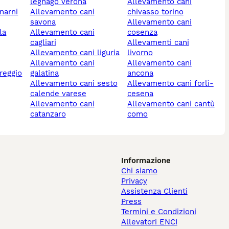
legnago verona
allevamento cani
allevamento cani
chivasso torino
savona
allevamento cani
allevamento cani
cosenza
cagliari
allevamenti cani
allevamento cani liguria
livorno
allevamento cani
allevamento cani
galatina
ancona
allevamento cani sesto
allevamento cani forlì-
calende varese
cesena
allevamento cani
allevamento cani cantù
catanzaro
como
Informazione
Chi siamo
Privacy
Assistenza Clienti
Press
Termini e Condizioni
Allevatori ENCI