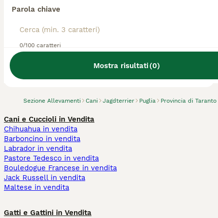
Parola chiave
0/100 caratteri
Abbiamo trovato 0 Allevamento di
Jagdterrier, Laterza.
Mostra risultati
(
0
)
Prova invece a cercare tutti i Cani
Sezione Allevamenti
Cani
Jagdterrier
Puglia
Provincia di Taranto
Cani e Cuccioli in Vendita
Chihuahua in vendita
Barboncino in vendita
Labrador in vendita
Pastore Tedesco in vendita
Bouledogue Francese in vendita
Jack Russell in vendita
Maltese in vendita
Gatti e Gattini in Vendita