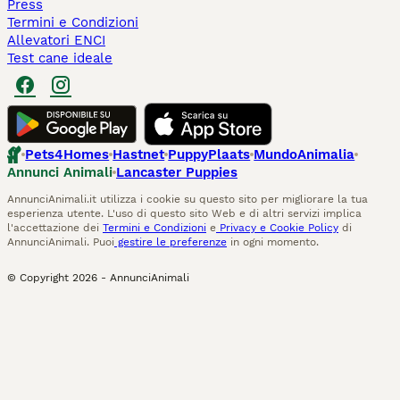
Press
Termini e Condizioni
Allevatori ENCI
Test cane ideale
Pets4Homes
Hastnet
PuppyPlaats
MundoAnimalia
Annunci Animali
Lancaster Puppies
AnnunciAnimali.it utilizza i cookie su questo sito per migliorare la tua
esperienza utente. L'uso di questo sito Web e di altri servizi implica
l'accettazione dei
Termini e Condizioni
e
Privacy e Cookie Policy
di
AnnunciAnimali. Puoi
gestire le preferenze
in ogni momento.
© Copyright
2026
-
AnnunciAnimali