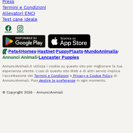
Press
Termini e Condizioni
Allevatori ENCI
Test cane ideale
Pets4Homes
Hastnet
PuppyPlaats
MundoAnimalia
Annunci Animali
Lancaster Puppies
AnnunciAnimali.it utilizza i cookie su questo sito per migliorare la tua
esperienza utente. L'uso di questo sito Web e di altri servizi implica
l'accettazione dei
Termini e Condizioni
e
Privacy e Cookie Policy
di
AnnunciAnimali. Puoi
gestire le preferenze
in ogni momento.
© Copyright
2026
-
AnnunciAnimali