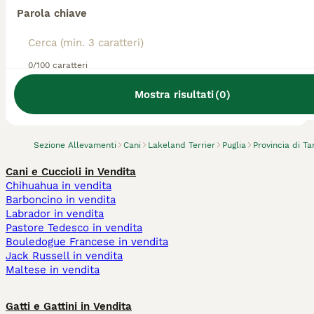
Parola chiave
0/100 caratteri
Abbiamo trovato 0 Allevamento di Lakeland
Terrier, Laterza.
Mostra risultati
(
0
)
Prova invece a cercare tutti i Cani
Sezione Allevamenti
Cani
Lakeland Terrier
Puglia
Provincia di Ta
Cani e Cuccioli in Vendita
Chihuahua in vendita
Barboncino in vendita
Labrador in vendita
Pastore Tedesco in vendita
Bouledogue Francese in vendita
Jack Russell in vendita
Maltese in vendita
Gatti e Gattini in Vendita