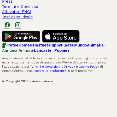
Press
Termini e Condizioni
Allevatori ENCI
Test cane ideale
Pets4Homes
Hastnet
PuppyPlaats
MundoAnimalia
Annunci Animali
Lancaster Puppies
AnnunciAnimali.it utilizza i cookie su questo sito per migliorare la tua
esperienza utente. L'uso di questo sito Web e di altri servizi implica
l'accettazione dei
Termini e Condizioni
e
Privacy e Cookie Policy
di
AnnunciAnimali. Puoi
gestire le preferenze
in ogni momento.
© Copyright
2026
-
AnnunciAnimali