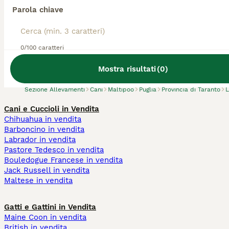
Parola chiave
Abbiamo trovato 0 Allevamento di Maltipoo,
0/100 caratteri
Laterza.
Prova invece a cercare tutti i Cani
Mostra risultati
(
0
)
Sezione Allevamenti
Cani
Maltipoo
Puglia
Provincia di Taranto
L
Cani e Cuccioli in Vendita
Chihuahua in vendita
Barboncino in vendita
Labrador in vendita
Pastore Tedesco in vendita
Bouledogue Francese in vendita
Jack Russell in vendita
Maltese in vendita
Gatti e Gattini in Vendita
Maine Coon in vendita
British in vendita