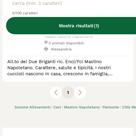
Due Briganti di Zito
0/100 caratteri
Veronica
Mostra risultati
(
1
)
Allevatore Con Affisso
Razza:
Mastino Napoletano
0
animali disponibili
Alessandria
All.to dei Due Briganti ric. Enci/Fci Mastino
Napoletano. Carattere, salute e tipicità. I nostri
cuccioli nascono in casa, crescono in famiglia,
socializzati, vaccinati e curati sotto ogni aspetto. Visite
gradite su appuntamento.
1
Sezione Allevamenti
Cani
Mastino Napoletano
Piemonte
Città M