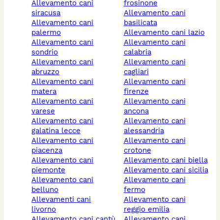
allevamento cani
frosinone
siracusa
allevamento cani
allevamento cani
basilicata
palermo
allevamento cani lazio
allevamento cani
allevamento cani
sondrio
calabria
allevamento cani
allevamento cani
abruzzo
cagliari
allevamento cani
allevamento cani
matera
firenze
allevamento cani
allevamento cani
varese
ancona
allevamento cani
allevamento cani
galatina lecce
alessandria
allevamento cani
allevamento cani
piacenza
crotone
allevamento cani
allevamento cani biella
piemonte
allevamento cani sicilia
allevamento cani
allevamento cani
belluno
fermo
allevamenti cani
allevamento cani
livorno
reggio emilia
allevamento cani cantù
allevamento cani