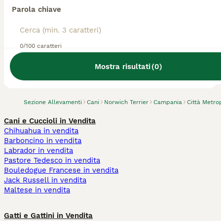
Parola chiave
0/100 caratteri
Abbiamo trovato 0 Allevamento di Norwich
Terrier, Portici.
Mostra risultati
(
0
)
Prova invece a cercare tutti i Cani
Sezione Allevamenti
Cani
Norwich Terrier
Campania
Città Metro
Cani e Cuccioli in Vendita
Chihuahua in vendita
Barboncino in vendita
Labrador in vendita
Pastore Tedesco in vendita
Bouledogue Francese in vendita
Jack Russell in vendita
Maltese in vendita
Gatti e Gattini in Vendita