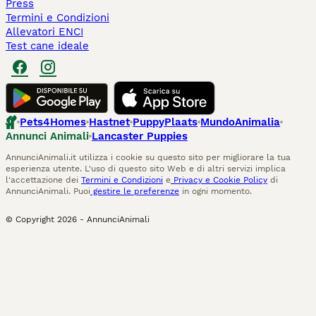
Press
Termini e Condizioni
Allevatori ENCI
Test cane ideale
Pets4Homes
Hastnet
PuppyPlaats
MundoAnimalia
Annunci Animali
Lancaster Puppies
AnnunciAnimali.it utilizza i cookie su questo sito per migliorare la tua
esperienza utente. L'uso di questo sito Web e di altri servizi implica
l'accettazione dei
Termini e Condizioni
e
Privacy e Cookie Policy
di
AnnunciAnimali. Puoi
gestire le preferenze
in ogni momento.
© Copyright
2026
-
AnnunciAnimali