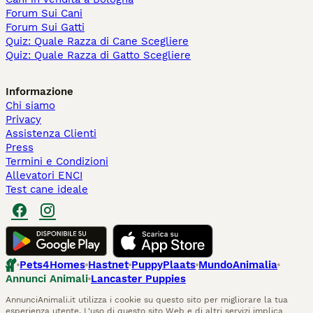
Forum Sui Cani
Forum Sui Gatti
Quiz: Quale Razza di Cane Scegliere
Quiz: Quale Razza di Gatto Scegliere
Informazione
Chi siamo
Privacy
Assistenza Clienti
Press
Termini e Condizioni
Allevatori ENCI
Test cane ideale
Pets4Homes
Hastnet
PuppyPlaats
MundoAnimalia
Annunci Animali
Lancaster Puppies
AnnunciAnimali.it utilizza i cookie su questo sito per migliorare la tua
esperienza utente. L'uso di questo sito Web e di altri servizi implica