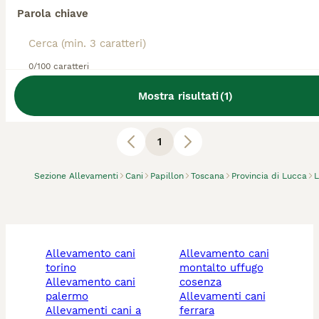
Allevatore Con Affisso
Parola chiave
Razza:
Papillon
0
animali disponibili
Lucca
0/100 caratteri
Allevamento Bresar's (Epagneul Nano Continentale
Mostra risultati
(
1
)
Papillon)
1
Sezione Allevamenti
Cani
Papillon
Toscana
Provincia di Lucca
L
allevamento cani
allevamento cani
torino
montalto uffugo
allevamento cani
cosenza
palermo
allevamenti cani
allevamenti cani a
ferrara