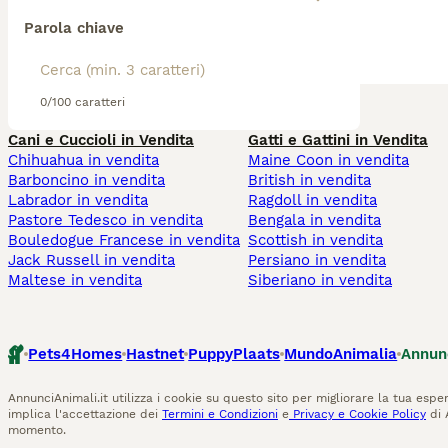
Parola chiave
0/100 caratteri
Cani e Cuccioli in Vendita
Gatti e Gattini in Vendita
Chihuahua in vendita
Maine Coon in vendita
Barboncino in vendita
British in vendita
Labrador in vendita
Ragdoll in vendita
Pastore Tedesco in vendita
Bengala in vendita
Bouledogue Francese in vendita
Scottish in vendita
Jack Russell in vendita
Persiano in vendita
Maltese in vendita
Siberiano in vendita
Pets4Homes
Hastnet
PuppyPlaats
MundoAnimalia
Annun
AnnunciAnimali.it utilizza i cookie su questo sito per migliorare la tua esper
implica l'accettazione dei
Termini e Condizioni
e
Privacy e Cookie Policy
di 
momento.