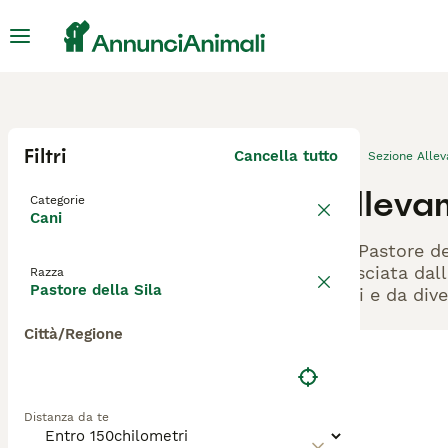
Filtri
Cancella tutto
Sezione Alle
Allevam
Categorie
Cani
Gli Pastore de
rilasciata dal
Razza
Pastore della Sila
cani e da dive
Città/Regione
Distanza da te