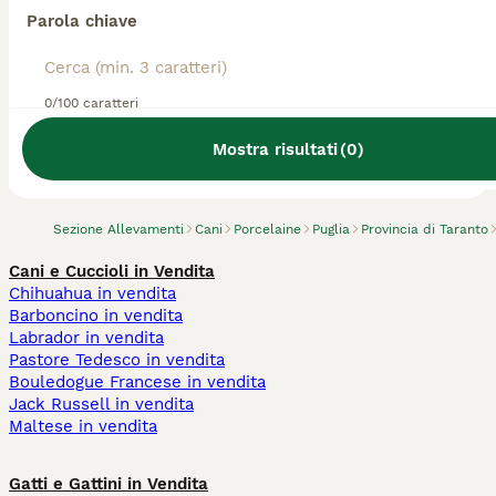
Parola chiave
0/100 caratteri
Abbiamo trovato 0 Allevamento di
Porcelaine, Laterza.
Mostra risultati
(
0
)
Prova invece a cercare tutti i Cani
Sezione Allevamenti
Cani
Porcelaine
Puglia
Provincia di Taranto
Cani e Cuccioli in Vendita
Chihuahua in vendita
Barboncino in vendita
Labrador in vendita
Pastore Tedesco in vendita
Bouledogue Francese in vendita
Jack Russell in vendita
Maltese in vendita
Gatti e Gattini in Vendita