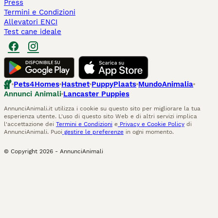
Press
Termini e Condizioni
Allevatori ENCI
Test cane ideale
Pets4Homes
Hastnet
PuppyPlaats
MundoAnimalia
Annunci Animali
Lancaster Puppies
AnnunciAnimali.it utilizza i cookie su questo sito per migliorare la tua
esperienza utente. L'uso di questo sito Web e di altri servizi implica
l'accettazione dei
Termini e Condizioni
e
Privacy e Cookie Policy
di
AnnunciAnimali. Puoi
gestire le preferenze
in ogni momento.
© Copyright
2026
-
AnnunciAnimali