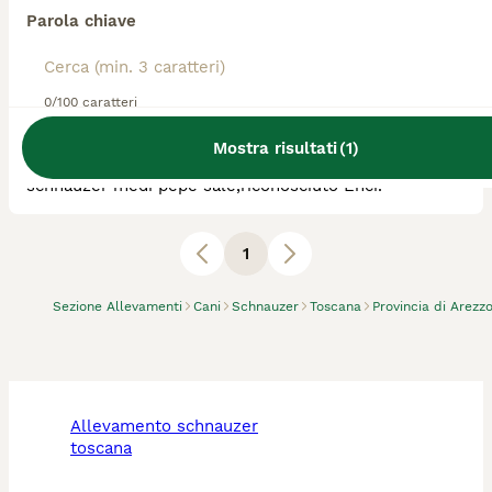
Parola chiave
Allevatore Con Affisso
Razza:
Schnauzer
0
animali disponibili
0/100 caratteri
Impruneta
Mostra risultati
(
1
)
allevamento selezionato zwergschnauzer neri e
schnauzer medi pepe sale,riconosciuto Enci.
1
Sezione Allevamenti
Cani
Schnauzer
Toscana
Provincia di Arezz
allevamento schnauzer
toscana