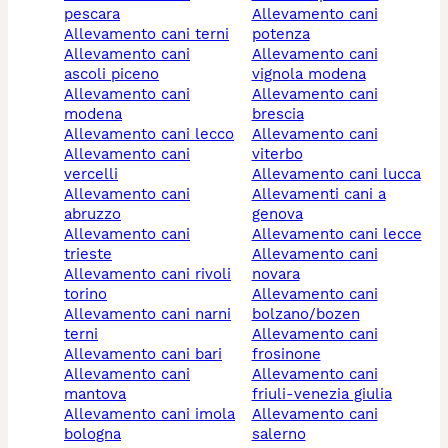
pescara
allevamento cani
allevamento cani terni
potenza
allevamento cani
allevamento cani
ascoli piceno
vignola modena
allevamento cani
allevamento cani
modena
brescia
allevamento cani lecco
allevamento cani
allevamento cani
viterbo
vercelli
allevamento cani lucca
allevamento cani
allevamenti cani a
abruzzo
genova
allevamento cani
allevamento cani lecce
trieste
allevamento cani
allevamento cani rivoli
novara
torino
allevamento cani
allevamento cani narni
bolzano/bozen
terni
allevamento cani
allevamento cani bari
frosinone
allevamento cani
allevamento cani
mantova
friuli-venezia giulia
allevamento cani imola
allevamento cani
bologna
salerno