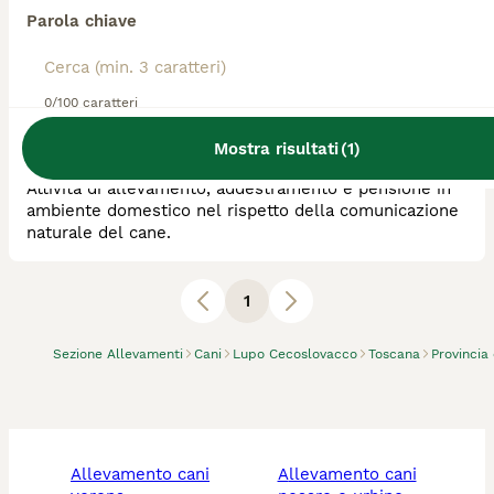
Rosso e...
Parola chiave
Allevatore Con Affisso
Razza:
Lupo Cecoslovacco
0/100 caratteri
0
animali disponibili
Casina
Mostra risultati
(
1
)
Attività di allevamento, addestramento e pensione in
ambiente domestico nel rispetto della comunicazione
naturale del cane.
1
Sezione Allevamenti
Cani
Lupo Cecoslovacco
Toscana
Provincia
allevamento cani
allevamento cani