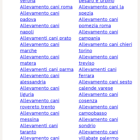
verona
pesaro e urbino
allevamento cani roma
allevamento cani la
allevamento cani
spezia
padova
allevamento cani
allevamento cani
pomezia roma
napoli
allevamento cani
allevamenti cani prato
campania
allevamento cani
allevamento cani chieri
marche
torino
allevamento cani
allevamento cani
matera
treviso
allevamenti cani parma
allevamenti cani
allevamento cani
ferrara
alessandria
allevamento cani sesto
allevamento cani
calende varese
liguria
allevamento cani
allevamento cani
cosenza
rovereto trento
allevamento cani
allevamento cani
campobasso
messina
allevamento cani
allevamenti cani
sondrio
taranto
allevamento cani
allevamento cani
villabate palermo