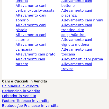
umbria
allevamento cani
allevamento cani
belluno
verbano-cusio-ossola
allevamento cani
allevamento cani
piacenza
sondrio
allevamento cani rimini
allevamento cani
allevamento cani
pistoia
trentino-alto
allevamento cani
adige/südtirol
salerno
allevamento cani
allevamento cani
vignola modena
campania
allevamento cani
allevamenti cani prato
toscana
allevamenti cani
allevamenti cani parma
taranto
allevamento cani
treviso
Cani e Cuccioli in Vendita
Chihuahua in vendita
Barboncino in vendita
Labrador in vendita
Pastore Tedesco in vendita
Bouledogue Francese in vendita