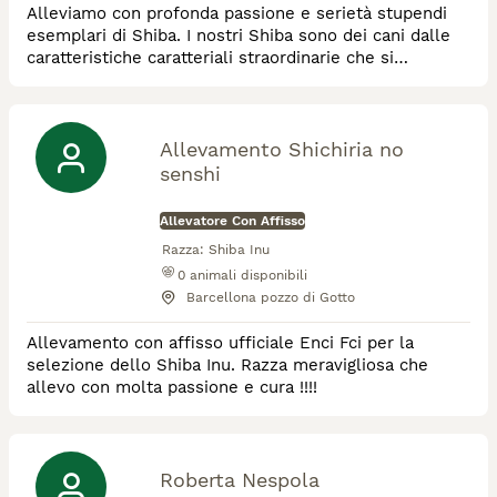
Alleviamo con profonda passione e serietà stupendi
esemplari di Shiba. I nostri Shiba sono dei cani dalle
caratteristiche caratteriali straordinarie che si
completano in una fisicità e bellezza encomiabili.
Arricchiranno per sempre la vostra vita.
Allevamento Shichiria no
senshi
Allevatore Con Affisso
Razza:
Shiba Inu
0
animali disponibili
Barcellona pozzo di Gotto
Allevamento con affisso ufficiale Enci Fci per la
selezione dello Shiba Inu. Razza meravigliosa che
allevo con molta passione e cura !!!!
Roberta Nespola