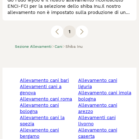
ENCI-FCI per la selezione dello shiba Inu.Il nostro
allevamento non è impostato sulla produzione di un
gran numero di cuccioli ,bensì sulla loro qualità , il
programma di selezione delle cucciolate si pone
l'obiettivo di ottenere cuccioli sani, morfologicamente
1
conforme allo standard e psicologicamente equilibrati.
tutti i nostri cuccioli nascono i
Sezione Allevamenti
Cani
Shiba Inu
allevamento cani bari
allevamento cani
allevamenti cani a
liguria
genova
allevamento cani imola
allevamento cani roma
bologna
allevamento cani
allevamento cani
bologna
arezzo
allevamento cani la
allevamenti cani
spezia
livorno
allevamento cani
allevamento cani
bergamo
caserta