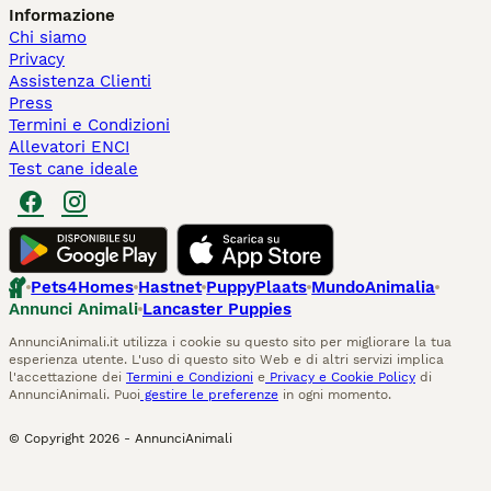
Informazione
Chi siamo
Privacy
Assistenza Clienti
Press
Termini e Condizioni
Allevatori ENCI
Test cane ideale
Pets4Homes
Hastnet
PuppyPlaats
MundoAnimalia
Annunci Animali
Lancaster Puppies
AnnunciAnimali.it utilizza i cookie su questo sito per migliorare la tua
esperienza utente. L'uso di questo sito Web e di altri servizi implica
l'accettazione dei
Termini e Condizioni
e
Privacy e Cookie Policy
di
AnnunciAnimali. Puoi
gestire le preferenze
in ogni momento.
© Copyright
2026
-
AnnunciAnimali