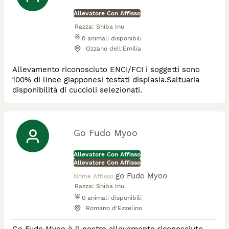
Allevatore Con Affisso
Razza:
Shiba Inu
0
animali disponibili
Ozzano dell'Emilia
Allevamento riconosciuto ENCI/FCI i soggetti sono
100% di linee giapponesi testati displasia.Saltuaria
disponibilità di cuccioli selezionati.
Go Fudo Myoo
Allevatore Con Affisso
Allevatore Con Affisso
go Fudo Myoo
Nome Affisso
Razza:
Shiba Inu
0
animali disponibili
Romano d'Ezzelino
Go Fudo Myoo è il nostro allevamento riconosciuto