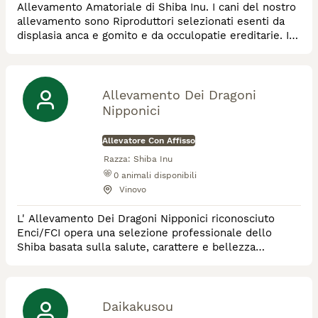
Allevamento Amatoriale di Shiba Inu. I cani del nostro
allevamento sono Riproduttori selezionati esenti da
displasia anca e gomito e da occulopatie ereditarie. I
nostri cuccioli imparano a vivere in un ambiente
familiare a essere manipolati e stimolati in modo da
sviluppare regolarmente il loro apparato cognitivo. Al
momento della consegna verrà fornita una " dote"
Allevamento Dei Dragoni
comprensiva del cibo necessario
Nipponici
Allevatore Con Affisso
Razza:
Shiba Inu
0
animali disponibili
Vinovo
L' Allevamento Dei Dragoni Nipponici riconosciuto
Enci/FCI opera una selezione professionale dello
Shiba basata sulla salute, carattere e bellezza
funzionale(rigorosamente in quest'ordine).
Allevatore/Medico Veterinario/Addestratore: Stefan
Ghiuta.
Daikakusou