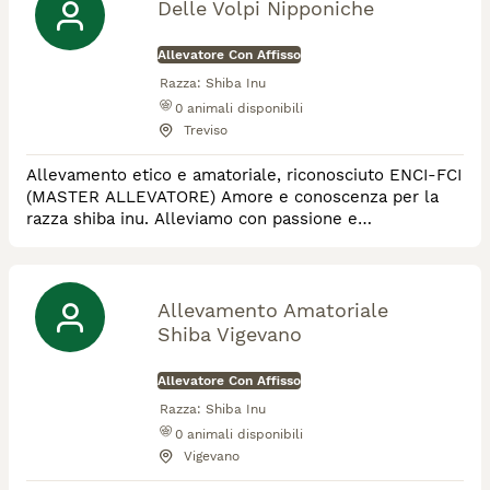
Delle Volpi Nipponiche
Allevatore Con Affisso
Razza:
Shiba Inu
0
animali disponibili
Treviso
Allevamento etico e amatoriale, riconosciuto ENCI-FCI
(MASTER ALLEVATORE) Amore e conoscenza per la
razza shiba inu. Alleviamo con passione e
competenza. Facciamo poche cucciolate, selezionando
morfologia e caratteri, rispettando la salute e il
benessere del cane, solo cuccioli sani e con Pedigree
Enci/Fci
Allevamento Amatoriale
Shiba Vigevano
Allevatore Con Affisso
Razza:
Shiba Inu
0
animali disponibili
Vigevano