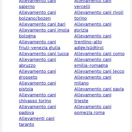
allevamento cani
allevamento cani
salerno
vercelli
allevamento cani
allevamento cani rivoli
bolzano/bozen
torino
allevamento cani bari
allevamento cani
allevamento cani imola
gorizia
bologna
allevamento cani
allevamento cani
trentino-alto
friuli-venezia giulia
adige/südtirol
allevamento cani lucca
allevamento cani como
allevamento cani
allevamento cani
abruzzo
emilia-romagna
allevamento cani
allevamento cani lecco
grosseto
allevamento cani
allevamento cani
milano
pistoia
allevamento cani pavia
allevamento cani
allevamento cani
chivasso torino
trieste
allevamento cani
allevamento cani
padova
pomezia roma
allevamenti cani
taranto