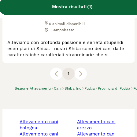
Mostra risultati
(
1
)
Allevatore Con Affisso
Razza:
Shiba Inu
0
animali disponibili
Campobasso
Alleviamo con profonda passione e serietà stupendi
esemplari di Shiba. I nostri Shiba sono dei cani dalle
caratteristiche caratteriali straordinarie che si
completano in una fisicità e bellezza encomiabili.
Arricchiranno per sempre la vostra vita.
1
Sezione Allevamenti
Cani
Shiba Inu
Puglia
Provincia di Foggia
Fo
allevamento cani
allevamento cani
bologna
arezzo
allevamento cani
allevamento cani