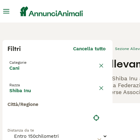
Filtri
Cancella tutto
Sezione Alle
Allevam
Categorie
Cani
Gli Shiba Inu 
dalla Federazi
Razza
Shiba Inu
diverse Associ
Città/Regione
Distanza da te