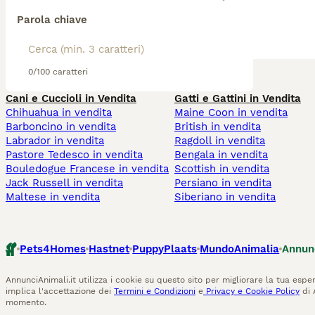
Parola chiave
0/100 caratteri
Cani e Cuccioli in Vendita
Gatti e Gattini in Vendita
Chihuahua in vendita
Maine Coon in vendita
Barboncino in vendita
British in vendita
Labrador in vendita
Ragdoll in vendita
Pastore Tedesco in vendita
Bengala in vendita
Bouledogue Francese in vendita
Scottish in vendita
Jack Russell in vendita
Persiano in vendita
Maltese in vendita
Siberiano in vendita
Pets4Homes
Hastnet
PuppyPlaats
MundoAnimalia
Annun
AnnunciAnimali.it utilizza i cookie su questo sito per migliorare la tua esper
implica l'accettazione dei
Termini e Condizioni
e
Privacy e Cookie Policy
di 
momento.